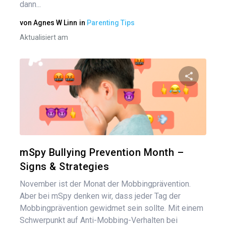
dann...
von
Agnes W Linn
in
Parenting Tips
Aktualisiert am
Diesen A
Twitter
mSpy Bullying Prevention Month –
Signs & Strategies
November ist der Monat der Mobbingprävention.
Aber bei mSpy denken wir, dass jeder Tag der
Mobbingprävention gewidmet sein sollte. Mit einem
Schwerpunkt auf Anti-Mobbing-Verhalten bei