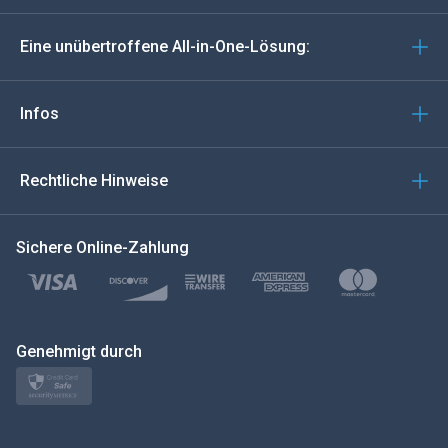
Deutsch
Eine unübertroffene All-in-One-Lösung:
Português
Italiano
Infos
العربية
Rechtliche Hinweise
한국의
Sichere Online-Zahlung
Türkçe
Polski
日本
Genehmigt durch
Norsk
Svenska