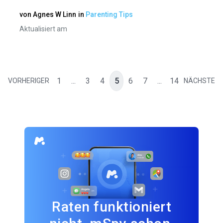
von
Agnes W Linn
in
Parenting Tips
Aktualisiert am
1
...
3
4
5
6
7
...
14
VORHERIGER
NÄCHSTE
Raten funktioniert