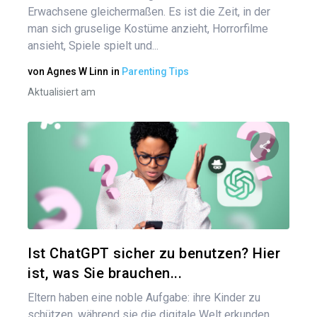
Erwachsene gleichermaßen. Es ist die Zeit, in der
man sich gruselige Kostüme anzieht, Horrorfilme
ansieht, Spiele spielt und...
von
Agnes W Linn
in
Parenting Tips
Aktualisiert am
Diesen A
Twitter
Ist ChatGPT sicher zu benutzen? Hier
ist, was Sie brauchen...
Eltern haben eine noble Aufgabe: ihre Kinder zu
schützen, während sie die digitale Welt erkunden.