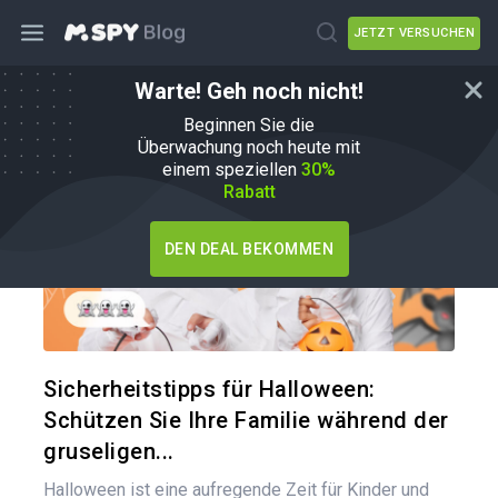
JETZT VERSUCHEN
Warte! Geh noch nicht!
Tipps für die Elternschaft
Beginnen Sie die
Überwachung noch heute mit
einem speziellen
30%
Rabatt
DEN DEAL BEKOMMEN
Diesen A
Twitter
Sicherheitstipps für Halloween:
Schützen Sie Ihre Familie während der
gruseligen...
Halloween ist eine aufregende Zeit für Kinder und