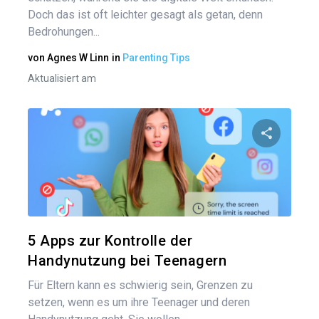
Doch das ist oft leichter gesagt als getan, denn
Bedrohungen...
von
Agnes W Linn
in
Parenting Tips
Aktualisiert am
Diesen A
Twitter
5 Apps zur Kontrolle der
Handynutzung bei Teenagern
Für Eltern kann es schwierig sein, Grenzen zu
setzen, wenn es um ihre Teenager und deren