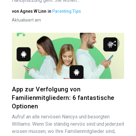
Handynutzung geht. Sie wollen...
von
Agnes W Linn
in
Parenting Tips
Aktualisiert am
Diesen A
Twitter
App zur Verfolgung von
Familienmitgliedern: 6 fantastische
Optionen
Aufruf an alle nervösen Nancys und besorgten
Williams. Wenn Sie ständig nervös sind und jederzeit
wissen müssen, wo Ihre Familienmitglieder sind,