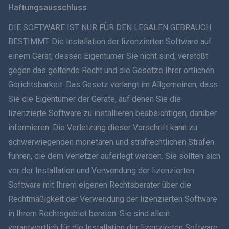
Haftungsausschluss
ภาษาไทย
DIE SOFTWARE IST NUR FÜR DEN LEGALEN GEBRAUCH
BESTIMMT. Die Installation der lizenzierten Software auf
简体中文
einem Gerät, dessen Eigentümer Sie nicht sind, verstößt
gegen das geltende Recht und die Gesetze Ihrer örtlichen
Dansk
Gerichtsbarkeit. Das Gesetz verlangt im Allgemeinen, dass
हिंदी
Sie die Eigentümer der Geräte, auf denen Sie die
lizenzierte Software zu installieren beabsichtigen, darüber
Niederländisch
informieren. Die Verletzung dieser Vorschrift kann zu
schwerwiegenden monetären und strafrechtlichen Strafen
עברית
führen, die dem Verletzer auferlegt werden. Sie sollten sich
vor der Installation und Verwendung der lizenzierten
Română
Software mit Ihrem eigenen Rechtsberater über die
Ελληνικά
Rechtmäßigkeit der Verwendung der lizenzierten Software
in Ihrem Rechtsgebiet beraten. Sie sind allein
Tiếng Việt
verantwortlich für die Installation der lizenzierten Software