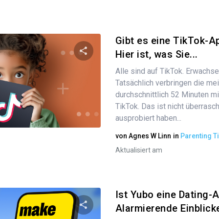
Gibt es eine TikTok-A
Hier ist, was Sie...
Alle sind auf TikTok. Erwachse
Diesen Artikel teilen
Tatsächlich verbringen die m
durchschnittlich 52 Minuten mi
TikTok. Das ist nicht überras
Twitter
ausprobiert haben...
Facebook
Link kopieren
von
Agnes W Linn
in
Parenting T
Aktualisiert am
Ist Yubo eine Dating-
Alarmierende Einblicke