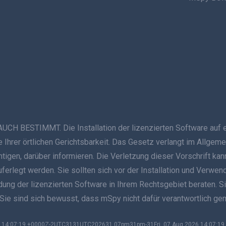
ESTIMMT. Die Installation der lizenzierten Software auf ein
Ihrer örtlichen Gerichtsbarkeit. Das Gesetz verlangt im Allgeme
ichtigen, darüber informieren. Die Verletzung dieser Vorschrift
auferlegt werden. Sie sollten sich vor der Installation und Verwe
g der lizenzierten Software in Ihrem Rechtsgebiet beraten. Sie s
 Sie sind sich bewusst, dass mSpy nicht dafür verantwortlich g
026 14:07:19 +0000Z-2UTC3131UTC202631 07pm31pm-31Fri, 07 Aug 2026 14:07: