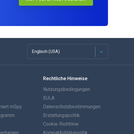
Englisch (USA)
Französisch
Rechtliche Hinweise
Español
Nutzungsbedingungen
Deutsch
EULA
niert mSpy
Datenschutzbestimmungen
Português
rogramm
Erstattungspolitik
Italiano
Cookie-Richtlinie
ertungen
Kompatibilitätspolitik