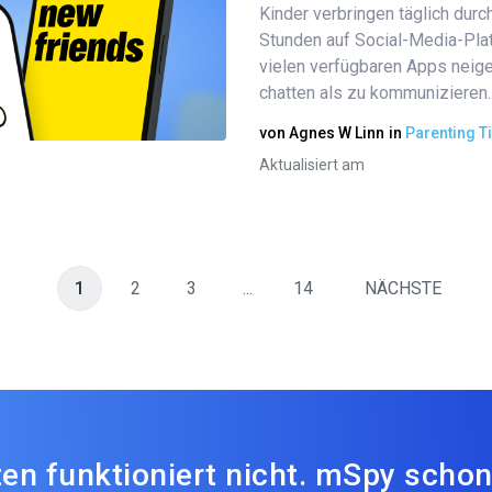
Kinder verbringen täglich durch
Diesen Artikel teilen
Stunden auf Social-Media-Plat
vielen verfügbaren Apps neige
chatten als zu kommunizieren..
Twitter
Facebook
Link kopieren
von
Agnes W Linn
in
Parenting T
Aktualisiert am
1
2
3
...
14
NÄCHSTE
en funktioniert nicht. mSpy schon