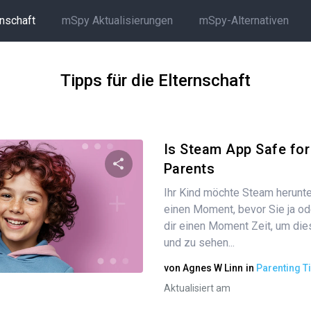
rnschaft
mSpy Aktualisierungen
mSpy-Alternativen
Tipps für die Elternschaft
Is Steam App Safe for
Parents
Ihr Kind möchte Steam herunt
Diesen Artikel teilen
einen Moment, bevor Sie ja o
dir einen Moment Zeit, um die
und zu sehen...
Twitter
Facebook
Link kopieren
von
Agnes W Linn
in
Parenting T
Aktualisiert am