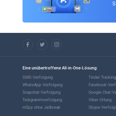
S
Eine unübertroffene All-in-One-Lösung:
SMS-Verfolgung
Tinder Trackin
WhatsApp-Verfolgung
Facebook-Verf
Snapchat-Verfolgung
Google Chat-V
Telegrammverfolgung
Viber-Ortung
mSpy ohne Jailbreak
Skype-Verfolg