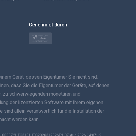
العربية
한국의
Genehmigt durch
Türkçe
Polski
日本
em Gerät, dessen Eigentümer Sie nicht sind,
Norsk
inen, dass Sie die Eigentümer der Geräte, auf denen
Svenska
 kann zu schwerwiegenden monetären und
ndung der lizenzierten Software mit Ihrem eigenen
ภาษาไทย
ind allein verantwortlich für die Installation der
emacht werden kann.
简体中文
Dansk
19 +0000Z2UTC3131UTC2026312026Fri, 07 Aug 2026 14:07:19