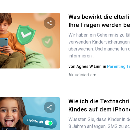
Was bewirkt die elterl
Ihre Fragen werden b
Wir haben ein Geheimnis zu lüf
Diesen Artikel teilen
verwenden Kindersicherungen,
überwachen. Und manche tun d
informieren...
Twitter
Facebook
Link kopieren
von
Agnes W Linn
in
Parenting T
Aktualisiert am
Wie ich die Textnachr
Kindes auf dem iPhone
Wussten Sie, dass Kinder in d
Diesen Artikel teilen
8 Jahren anfangen, SMS zu sc