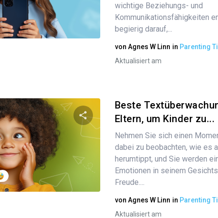
wichtige Beziehungs- und
Kommunikationsfähigkeiten ent
Twitter
begierig darauf,...
Facebook
Link kopieren
von
Agnes W Linn
in
Parenting T
Aktualisiert am
Beste Textüberwachu
Eltern, um Kinder zu...
Nehmen Sie sich einen Moment
Diesen Artikel teilen
dabei zu beobachten, wie es 
herumtippt, und Sie werden ei
Emotionen in seinem Gesichts
Twitter
Freude....
Facebook
Link kopieren
von
Agnes W Linn
in
Parenting T
Aktualisiert am