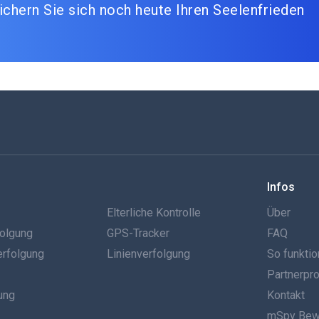
ichern Sie sich noch heute Ihren Seelenfrieden
Infos
g
Elterliche Kontrolle
Über
olgung
GPS-Tracker
FAQ
erfolgung
Linienverfolgung
So funktio
Partnerp
ung
Kontakt
mSpy Bew