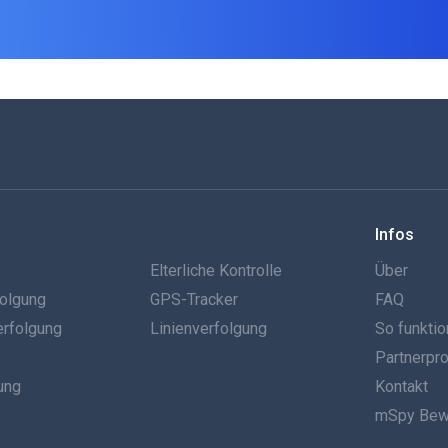
Infos
g
Elterliche Kontrolle
Über
olgung
GPS-Tracker
FAQ
erfolgung
Linienverfolgung
So funktio
Partnerp
ung
Kontakt
mSpy Bew