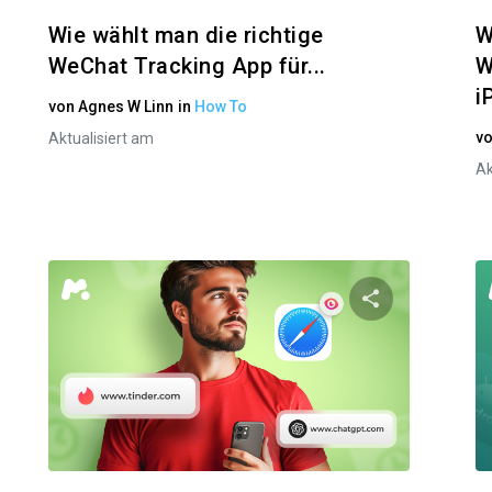
Wie wählt man die richtige
W
WeChat Tracking App für...
W
i
von
Agnes W Linn
in
How To
v
Aktualisiert am
Ak
n Artikel teilen
Diesen Artik
Facebook
Twitter
Facebo
Link kopieren