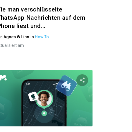
ie man verschlüsselte
hatsApp-Nachrichten auf dem
Phone liest und...
on
Agnes W Linn
in
How To
tualisiert am
el teilen
Diesen Artikel tei
ok
Twitter
Facebook
Link kopieren
Link 