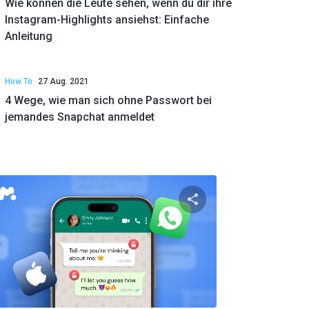
Wie können die Leute sehen, wenn du dir ihre
Instagram-Highlights ansiehst: Einfache
Anleitung
How To
27 Aug. 2021
4 Wege, wie man sich ohne Passwort bei
jemandes Snapchat anmeldet
el teilen
Diesen Artikel tei
ok
Twitter
Facebook
Link kopieren
Link 