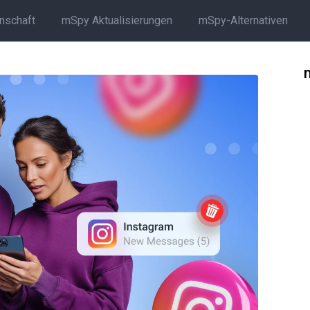
rnschaft
mSpy Aktualisierungen
mSpy-Alternativen