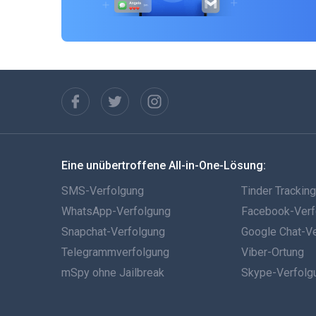
Eine unübertroffene All-in-One-Lösung:
SMS-Verfolgung
Tinder Trackin
WhatsApp-Verfolgung
Facebook-Verf
Snapchat-Verfolgung
Google Chat-V
Telegrammverfolgung
Viber-Ortung
mSpy ohne Jailbreak
Skype-Verfolg