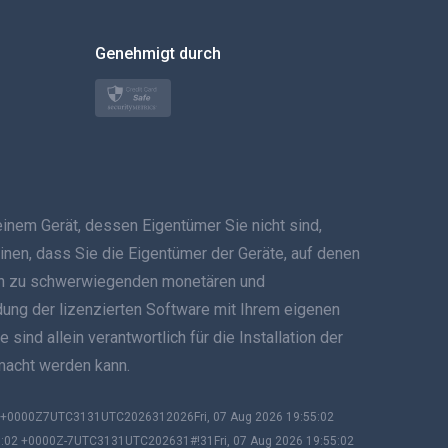
한국의
Genehmigt durch
Türkçe
Polski
日本
em Gerät, dessen Eigentümer Sie nicht sind,
Norsk
inen, dass Sie die Eigentümer der Geräte, auf denen
Svenska
 kann zu schwerwiegenden monetären und
ndung der lizenzierten Software mit Ihrem eigenen
ภาษาไทย
ind allein verantwortlich für die Installation der
emacht werden kann.
简体中文
Dansk
02 +0000Z7UTC3131UTC2026312026Fri, 07 Aug 2026 19:55:02
5:02 +0000Z-7UTC3131UTC202631#!31Fri, 07 Aug 2026 19:55:02