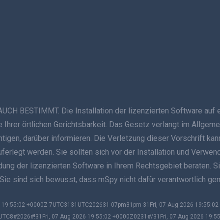
ESTIMMT. Die Installation der lizenzierten Software auf ein
Ihrer örtlichen Gerichtsbarkeit. Das Gesetz verlangt im Allgeme
ichtigen, darüber informieren. Die Verletzung dieser Vorschrift
auferlegt werden. Sie sollten sich vor der Installation und Verwe
g der lizenzierten Software in Ihrem Rechtsgebiet beraten. Sie s
 Sie sind sich bewusst, dass mSpy nicht dafür verantwortlich g
026 19:55:02 +0000Z-7UTC3131UTC202631 07pm31pm-31Fri, 07 Aug 2026 19:55:
UTC8#2026#!31Fri, 07 Aug 2026 19:55:02 +0000Z0231#/31Fri, 07 Aug 2026 19:5