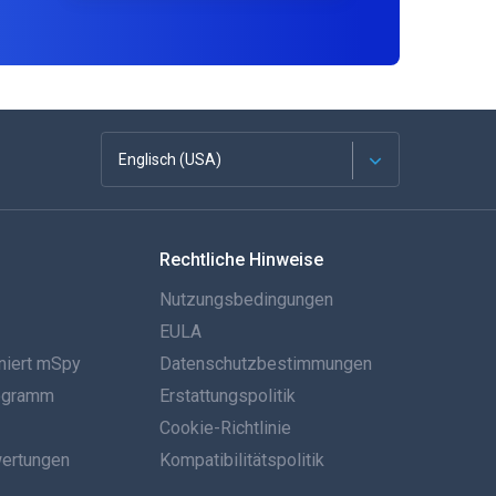
Englisch (USA)
Französisch
Rechtliche Hinweise
Español
Nutzungsbedingungen
Deutsch
EULA
niert mSpy
Datenschutzbestimmungen
Português
rogramm
Erstattungspolitik
Italiano
Cookie-Richtlinie
ertungen
Kompatibilitätspolitik
العربية