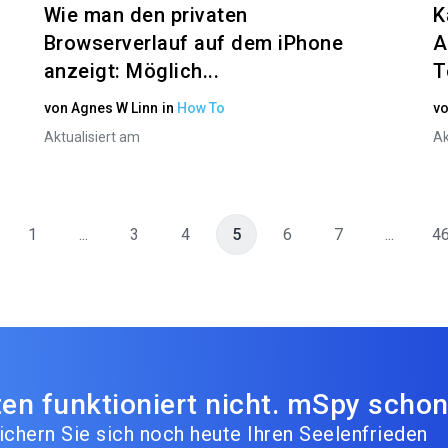
Wie man den privaten
K
Browserverlauf auf dem iPhone
A
anzeigt: Möglich...
T
von
Agnes W Linn
in
How To
v
Aktualisiert am
Ak
1
...
3
4
5
6
7
...
4
en funktioniert nicht. mSpy schon
ichern Sie sich noch heute Ihren Seelenfrieden