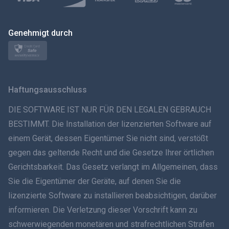
Polski
日本
Genehmigt durch
Norsk
Svenska
Haftungsausschluss
ภาษาไทย
DIE SOFTWARE IST NUR FÜR DEN LEGALEN GEBRAUCH
BESTIMMT. Die Installation der lizenzierten Software auf
简体中文
einem Gerät, dessen Eigentümer Sie nicht sind, verstößt
gegen das geltende Recht und die Gesetze Ihrer örtlichen
Dansk
Gerichtsbarkeit. Das Gesetz verlangt im Allgemeinen, dass
हिंदी
Sie die Eigentümer der Geräte, auf denen Sie die
lizenzierte Software zu installieren beabsichtigen, darüber
Niederländisch
informieren. Die Verletzung dieser Vorschrift kann zu
schwerwiegenden monetären und strafrechtlichen Strafen
עברית