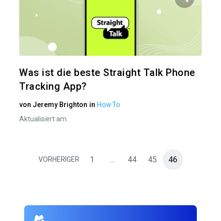
Diesen A
Twitter
Was ist die beste Straight Talk Phone
Tracking App?
von
Jeremy Brighton
in
How To
Aktualisiert am
1
...
44
45
46
VORHERIGER