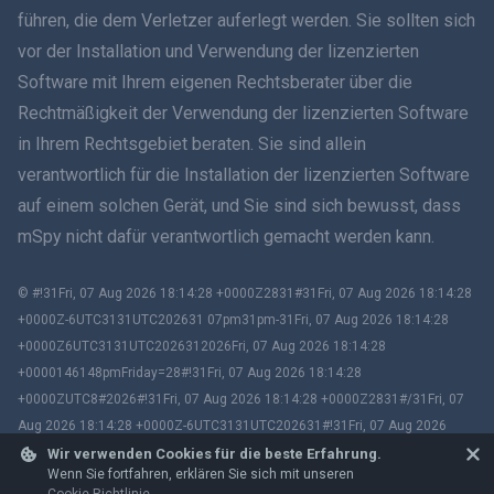
führen, die dem Verletzer auferlegt werden. Sie sollten sich
vor der Installation und Verwendung der lizenzierten
Română
Software mit Ihrem eigenen Rechtsberater über die
Ελληνικά
Rechtmäßigkeit der Verwendung der lizenzierten Software
in Ihrem Rechtsgebiet beraten. Sie sind allein
Tiếng Việt
verantwortlich für die Installation der lizenzierten Software
auf einem solchen Gerät, und Sie sind sich bewusst, dass
繁體中文
mSpy nicht dafür verantwortlich gemacht werden kann.
Slovenčina
© #!31Fri, 07 Aug 2026 18:14:28 +0000Z2831#31Fri, 07 Aug 2026 18:14:28
Bahasa Melayu
+0000Z-6UTC3131UTC202631 07pm31pm-31Fri, 07 Aug 2026 18:14:28
+0000Z6UTC3131UTC2026312026Fri, 07 Aug 2026 18:14:28
Čeština
+0000146148pmFriday=28#!31Fri, 07 Aug 2026 18:14:28
+0000ZUTC8#2026#!31Fri, 07 Aug 2026 18:14:28 +0000Z2831#/31Fri, 07
Magyar
Aug 2026 18:14:28 +0000Z-6UTC3131UTC202631#!31Fri, 07 Aug 2026
18:14:28 +0000ZUTC8# mSpy. All trademarks are the property of their
Wir verwenden Cookies für die beste Erfahrung.
Български
Wenn Sie fortfahren, erklären Sie sich mit unseren
respective owners.