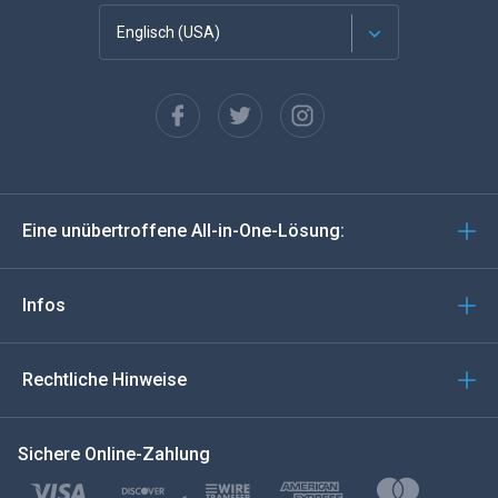
Englisch (USA)
Französisch
Español
Deutsch
Eine unübertroffene All-in-One-Lösung:
Português
Italiano
Infos
العربية
Rechtliche Hinweise
한국의
Sichere Online-Zahlung
Türkçe