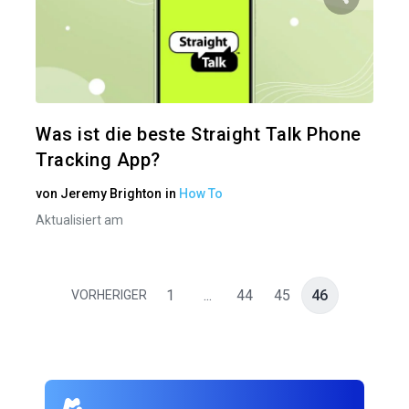
Diesen A
Twitter
Was ist die beste Straight Talk Phone
Tracking App?
von
Jeremy Brighton
in
How To
Aktualisiert am
1
...
44
45
46
VORHERIGER