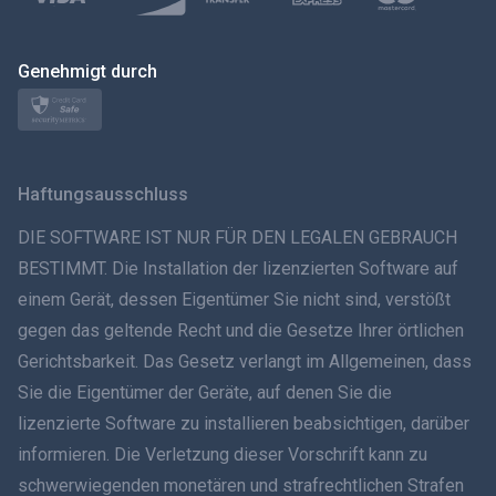
Polski
日本
Genehmigt durch
Norsk
Svenska
Haftungsausschluss
ภาษาไทย
DIE SOFTWARE IST NUR FÜR DEN LEGALEN GEBRAUCH
BESTIMMT. Die Installation der lizenzierten Software auf
简体中文
einem Gerät, dessen Eigentümer Sie nicht sind, verstößt
gegen das geltende Recht und die Gesetze Ihrer örtlichen
Dansk
Gerichtsbarkeit. Das Gesetz verlangt im Allgemeinen, dass
हिंदी
Sie die Eigentümer der Geräte, auf denen Sie die
lizenzierte Software zu installieren beabsichtigen, darüber
Niederländisch
informieren. Die Verletzung dieser Vorschrift kann zu
schwerwiegenden monetären und strafrechtlichen Strafen
עברית