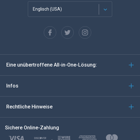
Englisch (USA)
Französisch
Español
Deutsch
Eine unübertroffene All-in-One-Lösung:
Português
Italiano
Infos
العربية
Rechtliche Hinweise
한국의
Sichere Online-Zahlung
Türkçe