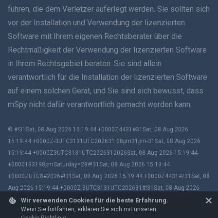
führen, die dem Verletzer auferlegt werden. Sie sollten sich
vor der Installation und Verwendung der lizenzierten
Română
Software mit Ihrem eigenen Rechtsberater über die
Ελληνικά
Rechtmäßigkeit der Verwendung der lizenzierten Software
in Ihrem Rechtsgebiet beraten. Sie sind allein
Tiếng Việt
verantwortlich für die Installation der lizenzierten Software
auf einem solchen Gerät, und Sie sind sich bewusst, dass
繁體中文
mSpy nicht dafür verantwortlich gemacht werden kann.
Slovenčina
© #!31Sat, 08 Aug 2026 15:19:44 +0000Z4431#31Sat, 08 Aug 2026
Bahasa Melayu
15:19:44 +0000Z-3UTC3131UTC202631 08pm31pm-31Sat, 08 Aug 2026
15:19:44 +0000Z3UTC3131UTC2026312026Sat, 08 Aug 2026 15:19:44
Čeština
+0000193198pmSaturday=28#!31Sat, 08 Aug 2026 15:19:44
+0000ZUTC8#2026#!31Sat, 08 Aug 2026 15:19:44 +0000Z4431#/31Sat, 08
Magyar
Aug 2026 15:19:44 +0000Z-3UTC3131UTC202631#!31Sat, 08 Aug 2026
15:19:44 +0000ZUTC8# mSpy. All trademarks are the property of their
Wir verwenden Cookies für die beste Erfahrung.
Български
Wenn Sie fortfahren, erklären Sie sich mit unseren
respective owners.