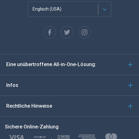
Englisch (USA)
Französisch
Español
Deutsch
Eine unübertroffene All-in-One-Lösung:
Português
Italiano
Infos
العربية
Rechtliche Hinweise
한국의
Sichere Online-Zahlung
Türkçe