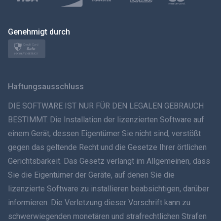
Polski
日本
Genehmigt durch
Norsk
Svenska
Haftungsausschluss
ภาษาไทย
DIE SOFTWARE IST NUR FÜR DEN LEGALEN GEBRAUCH
BESTIMMT. Die Installation der lizenzierten Software auf
简体中文
einem Gerät, dessen Eigentümer Sie nicht sind, verstößt
gegen das geltende Recht und die Gesetze Ihrer örtlichen
Dansk
Gerichtsbarkeit. Das Gesetz verlangt im Allgemeinen, dass
हिंदी
Sie die Eigentümer der Geräte, auf denen Sie die
lizenzierte Software zu installieren beabsichtigen, darüber
Niederländisch
informieren. Die Verletzung dieser Vorschrift kann zu
schwerwiegenden monetären und strafrechtlichen Strafen
עברית