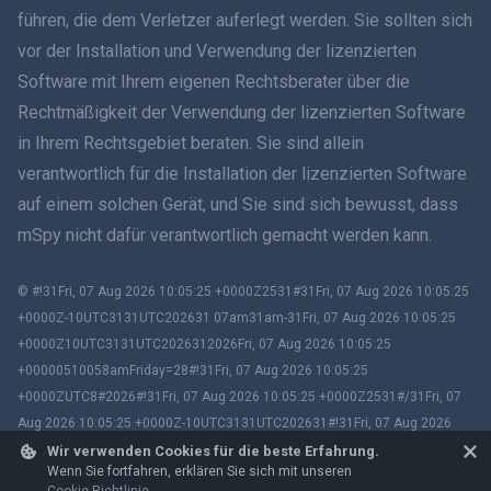
führen, die dem Verletzer auferlegt werden. Sie sollten sich
vor der Installation und Verwendung der lizenzierten
Română
Software mit Ihrem eigenen Rechtsberater über die
Ελληνικά
Rechtmäßigkeit der Verwendung der lizenzierten Software
in Ihrem Rechtsgebiet beraten. Sie sind allein
Tiếng Việt
verantwortlich für die Installation der lizenzierten Software
auf einem solchen Gerät, und Sie sind sich bewusst, dass
繁體中文
mSpy nicht dafür verantwortlich gemacht werden kann.
Slovenčina
© #!31Fri, 07 Aug 2026 10:05:25 +0000Z2531#31Fri, 07 Aug 2026 10:05:25
Bahasa Melayu
+0000Z-10UTC3131UTC202631 07am31am-31Fri, 07 Aug 2026 10:05:25
+0000Z10UTC3131UTC2026312026Fri, 07 Aug 2026 10:05:25
Čeština
+00000510058amFriday=28#!31Fri, 07 Aug 2026 10:05:25
+0000ZUTC8#2026#!31Fri, 07 Aug 2026 10:05:25 +0000Z2531#/31Fri, 07
Magyar
Aug 2026 10:05:25 +0000Z-10UTC3131UTC202631#!31Fri, 07 Aug 2026
10:05:25 +0000ZUTC8# mSpy. All trademarks are the property of their
Wir verwenden Cookies für die beste Erfahrung.
Български
Wenn Sie fortfahren, erklären Sie sich mit unseren
respective owners.