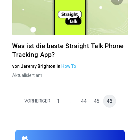
Diesen A
Twitter
Was ist die beste Straight Talk Phone
Tracking App?
von
Jeremy Brighton
in
How To
Aktualisiert am
1
...
44
45
46
VORHERIGER