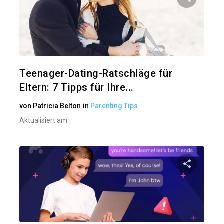
Diesen A
Twitter
Teenager-Dating-Ratschläge für
Eltern: 7 Tipps für Ihre...
von
Patricia Belton
in
Parenting Tips
Aktualisiert am
Diesen A