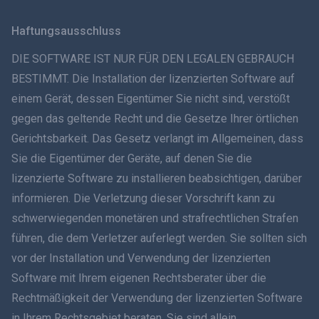
Svenska
Haftungsausschluss
ภาษาไทย
DIE SOFTWARE IST NUR FÜR DEN LEGALEN GEBRAUCH
BESTIMMT. Die Installation der lizenzierten Software auf
简体中文
einem Gerät, dessen Eigentümer Sie nicht sind, verstößt
gegen das geltende Recht und die Gesetze Ihrer örtlichen
Dansk
Gerichtsbarkeit. Das Gesetz verlangt im Allgemeinen, dass
हिंदी
Sie die Eigentümer der Geräte, auf denen Sie die
lizenzierte Software zu installieren beabsichtigen, darüber
Niederländisch
informieren. Die Verletzung dieser Vorschrift kann zu
schwerwiegenden monetären und strafrechtlichen Strafen
עברית
führen, die dem Verletzer auferlegt werden. Sie sollten sich
vor der Installation und Verwendung der lizenzierten
Română
Software mit Ihrem eigenen Rechtsberater über die
Ελληνικά
Rechtmäßigkeit der Verwendung der lizenzierten Software
in Ihrem Rechtsgebiet beraten. Sie sind allein