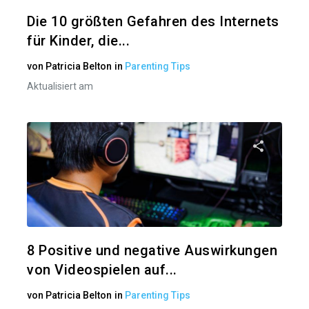
Twitter
Die 10 größten Gefahren des Internets
für Kinder, die...
von
Patricia Belton
in
Parenting Tips
Aktualisiert am
Diesen A
Twitter
8 Positive und negative Auswirkungen
von Videospielen auf...
von
Patricia Belton
in
Parenting Tips