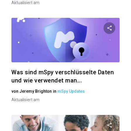
Aktualisiert am
Diesen A
Twitter
Was sind mSpy verschlüsselte Daten
und wie verwendet man...
von
Jeremy Brighton
in
mSpy Updates
Aktualisiert am