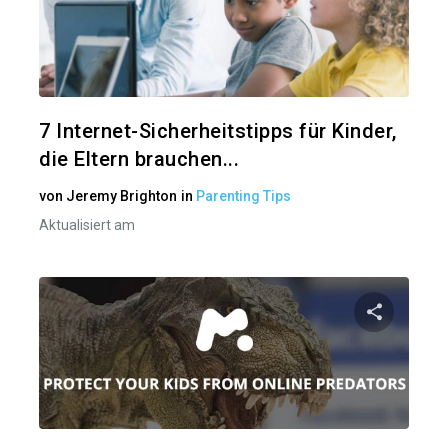
Diesen A
Twitter
7 Internet-Sicherheitstipps für Kinder,
die Eltern brauchen...
von
Jeremy Brighton
in
Parenting Tips
Aktualisiert am
Diesen A
Twitter