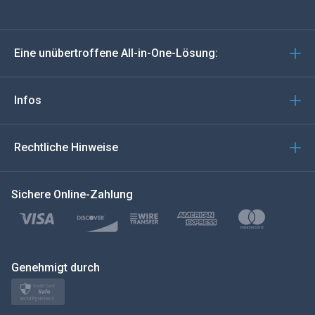
Deutsch
Eine unübertroffene All-in-One-Lösung:
Português
Italiano
Infos
العربية
Rechtliche Hinweise
한국의
Sichere Online-Zahlung
Türkçe
Polski
日本
Genehmigt durch
Norsk