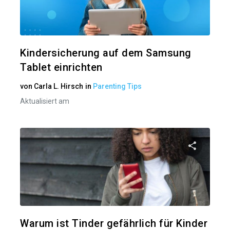
Twitter
Kindersicherung auf dem Samsung
Tablet einrichten
von
Carla L. Hirsch
in
Parenting Tips
Aktualisiert am
Diesen A
Twitter
Warum ist Tinder gefährlich für Kinder