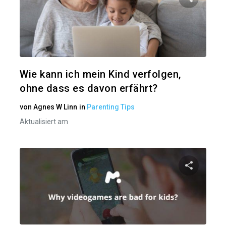
Diesen A
Twitter
Wie kann ich mein Kind verfolgen,
ohne dass es davon erfährt?
von
Agnes W Linn
in
Parenting Tips
Aktualisiert am
Diesen A