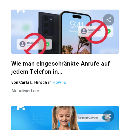
Diesen A
Twitter
Wie man eingeschränkte Anrufe auf
jedem Telefon in...
von
Carla L. Hirsch
in
How To
Aktualisiert am
Diesen A