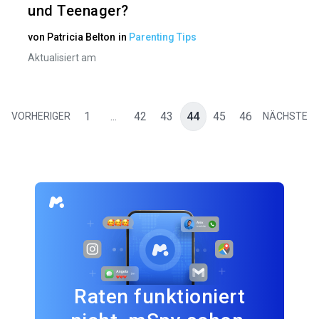
und Teenager?
von
Patricia Belton
in
Parenting Tips
Aktualisiert am
1
...
42
43
44
45
46
VORHERIGER
NÄCHSTE
Raten funktioniert