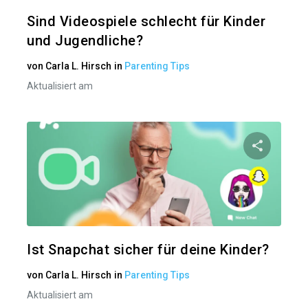
Twitter
Sind Videospiele schlecht für Kinder
und Jugendliche?
von
Carla L. Hirsch
in
Parenting Tips
Aktualisiert am
Diesen A
Twitter
Ist Snapchat sicher für deine Kinder?
von
Carla L. Hirsch
in
Parenting Tips
Aktualisiert am