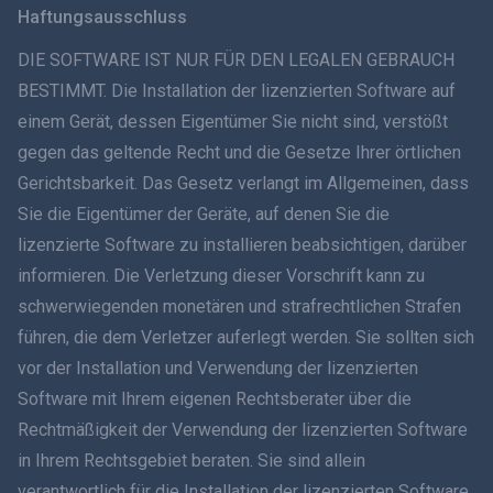
Haftungsausschluss
ภาษาไทย
DIE SOFTWARE IST NUR FÜR DEN LEGALEN GEBRAUCH
BESTIMMT. Die Installation der lizenzierten Software auf
简体中文
einem Gerät, dessen Eigentümer Sie nicht sind, verstößt
gegen das geltende Recht und die Gesetze Ihrer örtlichen
Dansk
Gerichtsbarkeit. Das Gesetz verlangt im Allgemeinen, dass
हिंदी
Sie die Eigentümer der Geräte, auf denen Sie die
lizenzierte Software zu installieren beabsichtigen, darüber
Niederländisch
informieren. Die Verletzung dieser Vorschrift kann zu
schwerwiegenden monetären und strafrechtlichen Strafen
עברית
führen, die dem Verletzer auferlegt werden. Sie sollten sich
vor der Installation und Verwendung der lizenzierten
Română
Software mit Ihrem eigenen Rechtsberater über die
Ελληνικά
Rechtmäßigkeit der Verwendung der lizenzierten Software
in Ihrem Rechtsgebiet beraten. Sie sind allein
Tiếng Việt
verantwortlich für die Installation der lizenzierten Software