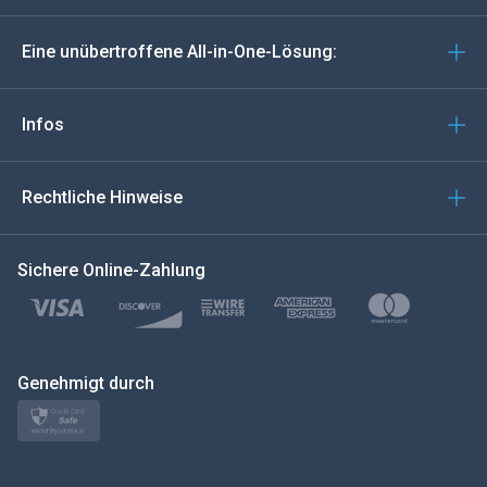
Deutsch
Eine unübertroffene All-in-One-Lösung:
Português
Italiano
Infos
العربية
Rechtliche Hinweise
한국의
Sichere Online-Zahlung
Türkçe
Polski
日本
Genehmigt durch
Norsk
Svenska