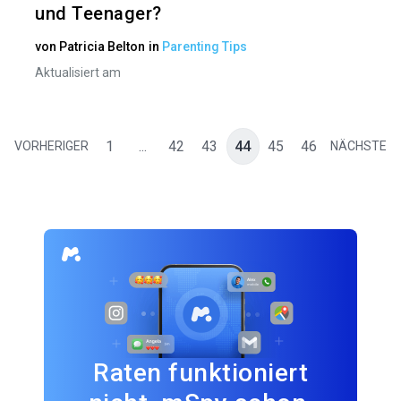
und Teenager?
von
Patricia Belton
in
Parenting Tips
Aktualisiert am
1
...
42
43
44
45
46
VORHERIGER
NÄCHSTE
Raten funktioniert