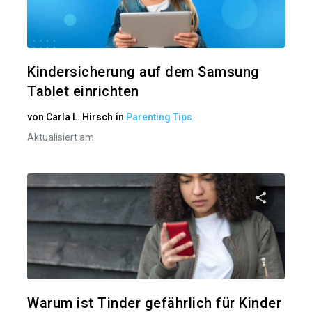
Twitter
Kindersicherung auf dem Samsung
Tablet einrichten
von
Carla L. Hirsch
in
Parenting Tips
Aktualisiert am
Diesen A
Twitter
Warum ist Tinder gefährlich für Kinder