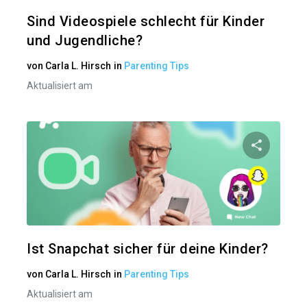
Twitter
Sind Videospiele schlecht für Kinder
und Jugendliche?
von
Carla L. Hirsch
in
Parenting Tips
Aktualisiert am
Diesen A
Twitter
Ist Snapchat sicher für deine Kinder?
von
Carla L. Hirsch
in
Parenting Tips
Aktualisiert am