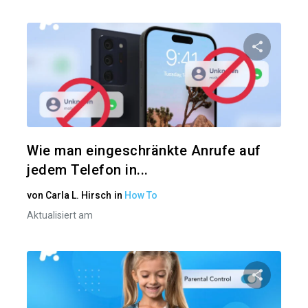
Diesen A
Twitter
Wie man eingeschränkte Anrufe auf
jedem Telefon in...
von
Carla L. Hirsch
in
How To
Aktualisiert am
Diesen A