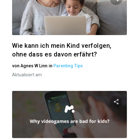
Diesen A
Twitter
Wie kann ich mein Kind verfolgen,
ohne dass es davon erfährt?
von
Agnes W Linn
in
Parenting Tips
Aktualisiert am
Diesen A