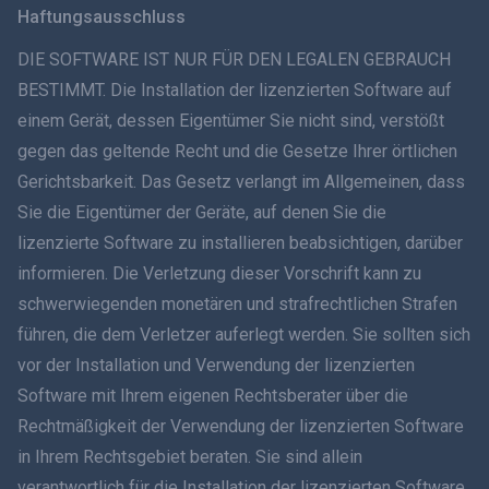
Haftungsausschluss
ภาษาไทย
DIE SOFTWARE IST NUR FÜR DEN LEGALEN GEBRAUCH
BESTIMMT. Die Installation der lizenzierten Software auf
简体中文
einem Gerät, dessen Eigentümer Sie nicht sind, verstößt
gegen das geltende Recht und die Gesetze Ihrer örtlichen
Dansk
Gerichtsbarkeit. Das Gesetz verlangt im Allgemeinen, dass
हिंदी
Sie die Eigentümer der Geräte, auf denen Sie die
lizenzierte Software zu installieren beabsichtigen, darüber
Niederländisch
informieren. Die Verletzung dieser Vorschrift kann zu
schwerwiegenden monetären und strafrechtlichen Strafen
עברית
führen, die dem Verletzer auferlegt werden. Sie sollten sich
vor der Installation und Verwendung der lizenzierten
Română
Software mit Ihrem eigenen Rechtsberater über die
Ελληνικά
Rechtmäßigkeit der Verwendung der lizenzierten Software
in Ihrem Rechtsgebiet beraten. Sie sind allein
Tiếng Việt
verantwortlich für die Installation der lizenzierten Software