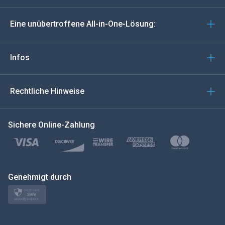
Deutsch
Eine unübertroffene All-in-One-Lösung:
Português
Italiano
Infos
العربية
Rechtliche Hinweise
한국의
Sichere Online-Zahlung
Türkçe
Polski
日本
Genehmigt durch
Norsk
Svenska