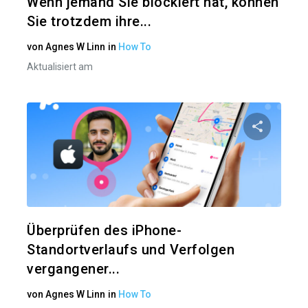
Wenn jemand Sie blockiert hat, können
Sie trotzdem ihre...
von
Agnes W Linn
in
How To
Aktualisiert am
Diesen A
Twitter
Überprüfen des iPhone-
Standortverlaufs und Verfolgen
vergangener...
von
Agnes W Linn
in
How To