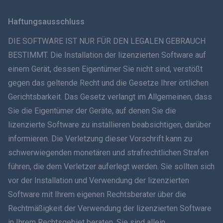
Svenska
Haftungsausschluss
ภาษาไทย
DIE SOFTWARE IST NUR FÜR DEN LEGALEN GEBRAUCH
BESTIMMT. Die Installation der lizenzierten Software auf
简体中文
einem Gerät, dessen Eigentümer Sie nicht sind, verstößt
gegen das geltende Recht und die Gesetze Ihrer örtlichen
Dansk
Gerichtsbarkeit. Das Gesetz verlangt im Allgemeinen, dass
हिंदी
Sie die Eigentümer der Geräte, auf denen Sie die
lizenzierte Software zu installieren beabsichtigen, darüber
Niederländisch
informieren. Die Verletzung dieser Vorschrift kann zu
schwerwiegenden monetären und strafrechtlichen Strafen
עברית
führen, die dem Verletzer auferlegt werden. Sie sollten sich
vor der Installation und Verwendung der lizenzierten
Română
Software mit Ihrem eigenen Rechtsberater über die
Ελληνικά
Rechtmäßigkeit der Verwendung der lizenzierten Software
in Ihrem Rechtsgebiet beraten. Sie sind allein