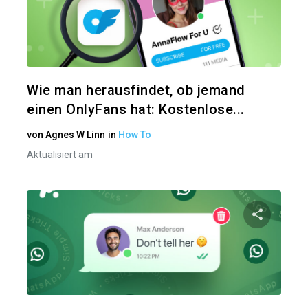
Diesen A
Twitter
Wie man herausfindet, ob jemand
einen OnlyFans hat: Kostenlose...
von
Agnes W Linn
in
How To
Aktualisiert am
Diesen A
Twitter