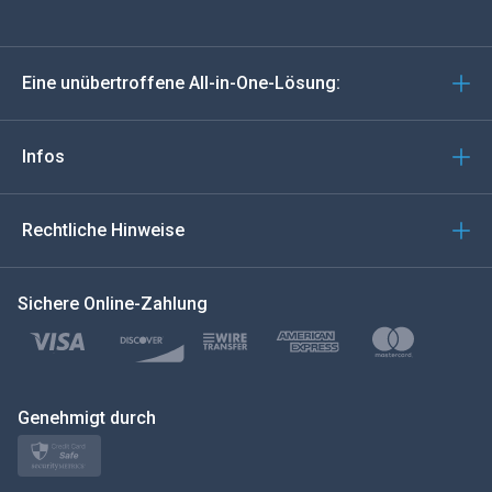
Deutsch
Eine unübertroffene All-in-One-Lösung:
Português
Italiano
Infos
العربية
Rechtliche Hinweise
한국의
Sichere Online-Zahlung
Türkçe
Polski
日本
Genehmigt durch
Norsk