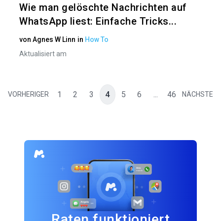
Wie man gelöschte Nachrichten auf
WhatsApp liest: Einfache Tricks...
von
Agnes W Linn
in
How To
Aktualisiert am
1
2
3
4
5
6
...
46
VORHERIGER
NÄCHSTE
Raten funktioniert