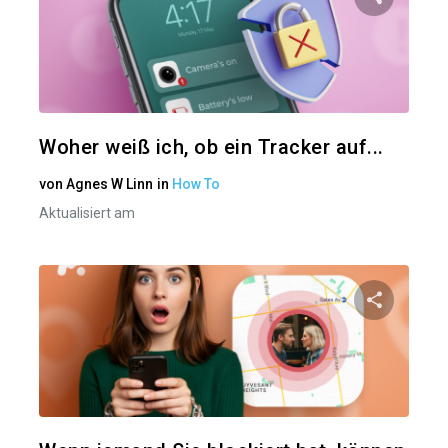
Diesen A
Twitter
Woher weiß ich, ob ein Tracker auf...
von
Agnes W Linn
in
How To
Aktualisiert am
Diesen A
Twitter