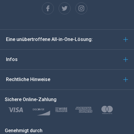
Französisch
Español
Deutsch
Eine unübertroffene All-in-One-Lösung:
Português
Italiano
Infos
العربية
Rechtliche Hinweise
한국의
Sichere Online-Zahlung
Türkçe
Polski
日本
Genehmigt durch