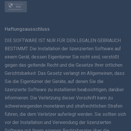
Norsk
Svenska
Haftungsausschluss
ภาษาไทย
DIE SOFTWARE IST NUR FÜR DEN LEGALEN GEBRAUCH
BESTIMMT. Die Installation der lizenzierten Software auf
简体中文
einem Gerät, dessen Eigentümer Sie nicht sind, verstößt
gegen das geltende Recht und die Gesetze Ihrer örtlichen
Dansk
Gerichtsbarkeit. Das Gesetz verlangt im Allgemeinen, dass
हिंदी
Sie die Eigentümer der Geräte, auf denen Sie die
lizenzierte Software zu installieren beabsichtigen, darüber
Niederländisch
informieren. Die Verletzung dieser Vorschrift kann zu
schwerwiegenden monetären und strafrechtlichen Strafen
עברית
führen, die dem Verletzer auferlegt werden. Sie sollten sich
vor der Installation und Verwendung der lizenzierten
Română
Software mit Ihrem eigenen Rechtsberater über die