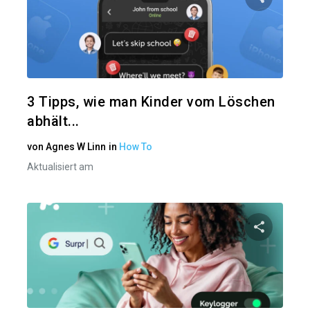
Diesen A
Twitter
3 Tipps, wie man Kinder vom Löschen
abhält...
von
Agnes W Linn
in
How To
Aktualisiert am
Diesen A