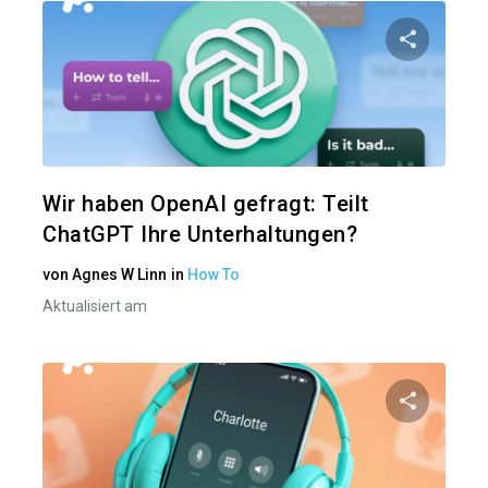
Diesen A
Twitter
Wir haben OpenAI gefragt: Teilt
ChatGPT Ihre Unterhaltungen?
von
Agnes W Linn
in
How To
Aktualisiert am
Diesen A