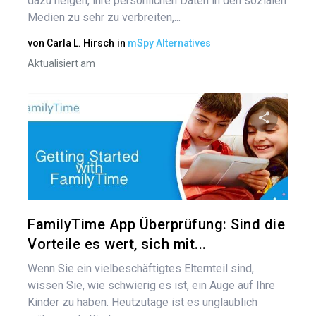
dazu neigen, ihre persönlichen Daten in den sozialen
Medien zu sehr zu verbreiten,...
von
Carla L. Hirsch
in
mSpy Alternatives
Aktualisiert am
Diesen A
Twitter
FamilyTime App Überprüfung: Sind die
Vorteile es wert, sich mit...
Wenn Sie ein vielbeschäftigtes Elternteil sind,
wissen Sie, wie schwierig es ist, ein Auge auf Ihre
Kinder zu haben. Heutzutage ist es unglaublich