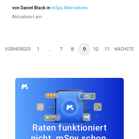
von
Daniel Black
in
mSpy Alternatives
Aktualisiert am
1
...
7
8
9
10
11
VORHERIGER
NÄCHSTE
Raten funktioniert
nicht. mSpy schon.