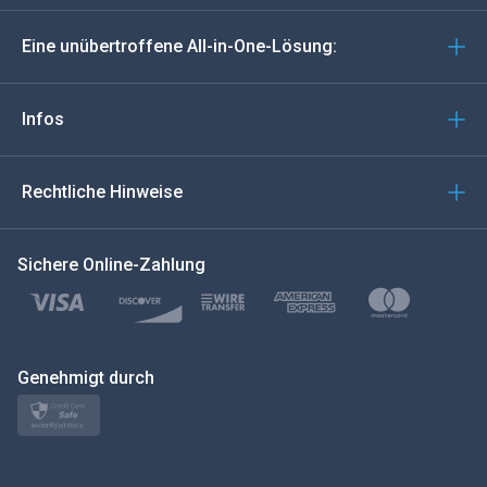
Deutsch
Eine unübertroffene All-in-One-Lösung:
Português
Italiano
Infos
العربية
Rechtliche Hinweise
한국의
Sichere Online-Zahlung
Türkçe
Polski
日本
Genehmigt durch
Norsk
Svenska