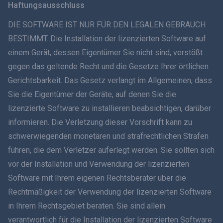
Haftungsausschluss
ภาษาไทย
DIE SOFTWARE IST NUR FÜR DEN LEGALEN GEBRAUCH
BESTIMMT. Die Installation der lizenzierten Software auf
简体中文
einem Gerät, dessen Eigentümer Sie nicht sind, verstößt
gegen das geltende Recht und die Gesetze Ihrer örtlichen
Dansk
Gerichtsbarkeit. Das Gesetz verlangt im Allgemeinen, dass
हिंदी
Sie die Eigentümer der Geräte, auf denen Sie die
lizenzierte Software zu installieren beabsichtigen, darüber
Niederländisch
informieren. Die Verletzung dieser Vorschrift kann zu
schwerwiegenden monetären und strafrechtlichen Strafen
עברית
führen, die dem Verletzer auferlegt werden. Sie sollten sich
vor der Installation und Verwendung der lizenzierten
Română
Software mit Ihrem eigenen Rechtsberater über die
Ελληνικά
Rechtmäßigkeit der Verwendung der lizenzierten Software
in Ihrem Rechtsgebiet beraten. Sie sind allein
Tiếng Việt
verantwortlich für die Installation der lizenzierten Software