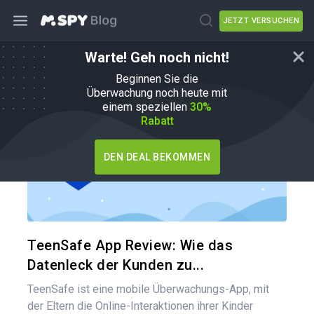
JETZT VERSUCHEN
Warte! Geh noch nicht!
mSpy-Alternativen
Beginnen Sie die
Überwachung noch heute mit
einem speziellen
30%
Rabatt
DEN DEAL BEKOMMEN
Diesen A
Twitter
TeenSafe App Review: Wie das
Datenleck der Kunden zu...
TeenSafe ist eine mobile Überwachungs-App, mit
der Eltern die Online-Interaktionen ihrer Kinder