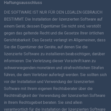
Haftungsausschluss
ภาษาไทย
DIE SOFTWARE IST NUR FÜR DEN LEGALEN GEBRAUCH
BESTIMMT. Die Installation der lizenzierten Software auf
简体中文
einem Gerät, dessen Eigentümer Sie nicht sind, verstößt
gegen das geltende Recht und die Gesetze Ihrer örtlichen
Dansk
Gerichtsbarkeit. Das Gesetz verlangt im Allgemeinen, dass
हिंदी
Sie die Eigentümer der Geräte, auf denen Sie die
lizenzierte Software zu installieren beabsichtigen, darüber
Niederländisch
informieren. Die Verletzung dieser Vorschrift kann zu
schwerwiegenden monetären und strafrechtlichen Strafen
עברית
führen, die dem Verletzer auferlegt werden. Sie sollten sich
vor der Installation und Verwendung der lizenzierten
Română
Software mit Ihrem eigenen Rechtsberater über die
Ελληνικά
Rechtmäßigkeit der Verwendung der lizenzierten Software
in Ihrem Rechtsgebiet beraten. Sie sind allein
Tiếng Việt
verantwortlich für die Installation der lizenzierten Software