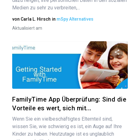
dazu neigen, ihre persönlichen Daten in den sozialen
Medien zu sehr zu verbreiten,...
von
Carla L. Hirsch
in
mSpy Alternatives
Aktualisiert am
Diesen A
Twitter
FamilyTime App Überprüfung: Sind die
Vorteile es wert, sich mit...
Wenn Sie ein vielbeschäftigtes Elternteil sind,
wissen Sie, wie schwierig es ist, ein Auge auf Ihre
Kinder zu haben. Heutzutage ist es unglaublich