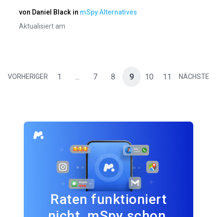
von
Daniel Black
in
mSpy Alternatives
Aktualisiert am
1
...
7
8
9
10
11
VORHERIGER
NÄCHSTE
Raten funktioniert
nicht. mSpy schon.