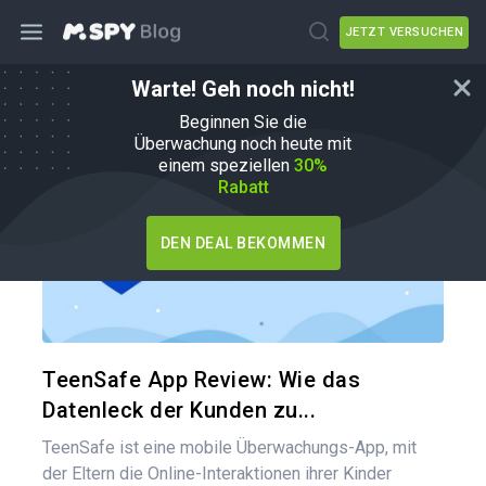
JETZT VERSUCHEN
Warte! Geh noch nicht!
mSpy-Alternativen
Beginnen Sie die
Überwachung noch heute mit
einem speziellen
30%
Rabatt
DEN DEAL BEKOMMEN
Diesen A
Twitter
TeenSafe App Review: Wie das
Datenleck der Kunden zu...
TeenSafe ist eine mobile Überwachungs-App, mit
der Eltern die Online-Interaktionen ihrer Kinder