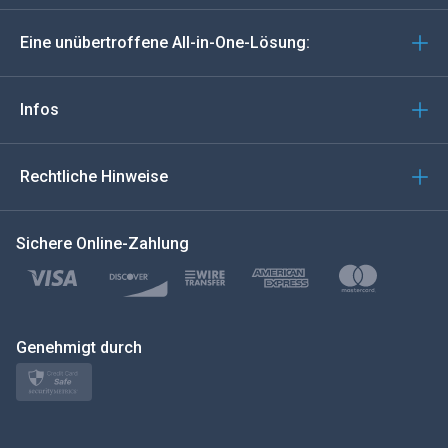
Deutsch
Eine unübertroffene All-in-One-Lösung:
Português
Italiano
Infos
العربية
Rechtliche Hinweise
한국의
Sichere Online-Zahlung
Türkçe
Polski
日本
Genehmigt durch
Norsk
Svenska