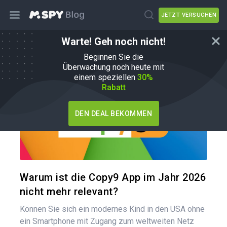
JETZT VERSUCHEN
Warte! Geh noch nicht!
mSpy-Alternativen
Beginnen Sie die
Überwachung noch heute mit
einem speziellen
30%
Rabatt
DEN DEAL BEKOMMEN
Diesen A
Twitter
Warum ist die Copy9 App im Jahr 2026
nicht mehr relevant?
Können Sie sich ein modernes Kind in den USA ohne
ein Smartphone mit Zugang zum weltweiten Netz