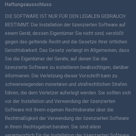
Haftungsausschluss
ภาษาไทย
DIE SOFTWARE IST NUR FÜR DEN LEGALEN GEBRAUCH
BESTIMMT. Die Installation der lizenzierten Software auf
简体中文
einem Gerät, dessen Eigentümer Sie nicht sind, verstößt
gegen das geltende Recht und die Gesetze Ihrer örtlichen
Dansk
Gerichtsbarkeit. Das Gesetz verlangt im Allgemeinen, dass
हिंदी
Sie die Eigentümer der Geräte, auf denen Sie die
lizenzierte Software zu installieren beabsichtigen, darüber
Niederländisch
informieren. Die Verletzung dieser Vorschrift kann zu
schwerwiegenden monetären und strafrechtlichen Strafen
עברית
führen, die dem Verletzer auferlegt werden. Sie sollten sich
vor der Installation und Verwendung der lizenzierten
Română
Software mit Ihrem eigenen Rechtsberater über die
Ελληνικά
Rechtmäßigkeit der Verwendung der lizenzierten Software
in Ihrem Rechtsgebiet beraten. Sie sind allein
Tiếng Việt
verantwortlich für die Installation der lizenzierten Software