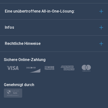
Deutsch
Eine unübertroffene All-in-One-Lösung:
Português
Italiano
Infos
العربية
Rechtliche Hinweise
한국의
Sichere Online-Zahlung
Türkçe
Polski
日本
Genehmigt durch
Norsk
Svenska