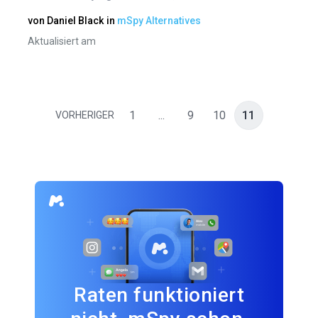
von
Daniel Black
in
mSpy Alternatives
Aktualisiert am
1
...
9
10
11
VORHERIGER
Raten funktioniert