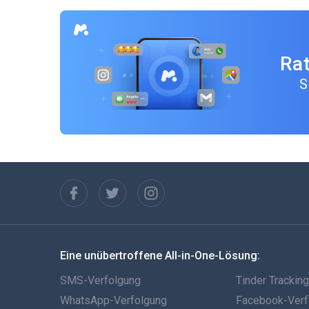
Rat
S
Eine unübertroffene All-in-One-Lösung:
SMS-Verfolgung
Tinder Trackin
WhatsApp-Verfolgung
Facebook-Verf