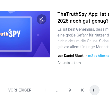
TheTruthSpy App: Ist 
2026 noch gut genug?
Es ist kein Geheimnis, dass 
Diesen Artikel teilen
eine große Gefahr für Nutzer d
sich nicht um die Online-Sich
gilt vor allem für junge Mensche
Twitter
Facebook
Link kopieren
von
Daniel Black
in
mSpy Alterna
Aktualisiert am
VORHERIGER
1
...
9
10
11