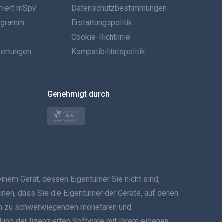
niert mSpy
Datenschutzbestimmungen
Português
rogramm
Erstattungspolitik
Italiano
Cookie-Richtlinie
ertungen
Kompatibilitätspolitik
العربية
한국의
Genehmigt durch
Türkçe
Polski
日本
em Gerät, dessen Eigentümer Sie nicht sind,
Norsk
inen, dass Sie die Eigentümer der Geräte, auf denen
Svenska
 kann zu schwerwiegenden monetären und
ndung der lizenzierten Software mit Ihrem eigenen