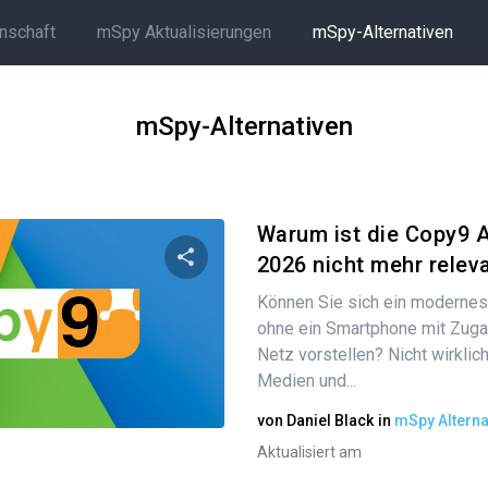
rnschaft
mSpy Aktualisierungen
mSpy-Alternativen
mSpy-Alternativen
Warum ist die Copy9 
2026 nicht mehr relev
Können Sie sich ein modernes
Diesen Artikel teilen
ohne ein Smartphone mit Zug
Netz vorstellen? Nicht wirklic
Medien und...
Twitter
Facebook
Link kopieren
von
Daniel Black
in
mSpy Alterna
Aktualisiert am