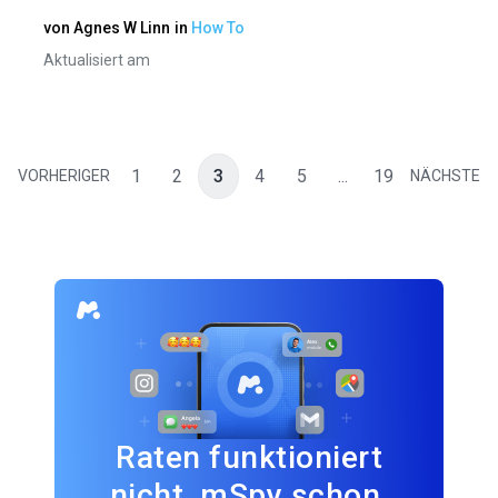
von
Agnes W Linn
in
How To
Aktualisiert am
1
2
3
4
5
...
19
VORHERIGER
NÄCHSTE
Raten funktioniert
nicht. mSpy schon.