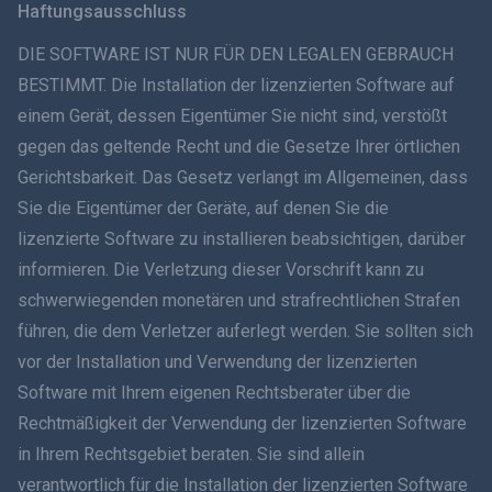
Haftungsausschluss
ภาษาไทย
DIE SOFTWARE IST NUR FÜR DEN LEGALEN GEBRAUCH
BESTIMMT. Die Installation der lizenzierten Software auf
简体中文
einem Gerät, dessen Eigentümer Sie nicht sind, verstößt
gegen das geltende Recht und die Gesetze Ihrer örtlichen
Dansk
Gerichtsbarkeit. Das Gesetz verlangt im Allgemeinen, dass
हिंदी
Sie die Eigentümer der Geräte, auf denen Sie die
lizenzierte Software zu installieren beabsichtigen, darüber
Niederländisch
informieren. Die Verletzung dieser Vorschrift kann zu
schwerwiegenden monetären und strafrechtlichen Strafen
עברית
führen, die dem Verletzer auferlegt werden. Sie sollten sich
vor der Installation und Verwendung der lizenzierten
Română
Software mit Ihrem eigenen Rechtsberater über die
Ελληνικά
Rechtmäßigkeit der Verwendung der lizenzierten Software
in Ihrem Rechtsgebiet beraten. Sie sind allein
Tiếng Việt
verantwortlich für die Installation der lizenzierten Software