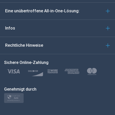
Deutsch
Eine unübertroffene All-in-One-Lösung:
Português
Italiano
Infos
العربية
Rechtliche Hinweise
한국의
Sichere Online-Zahlung
Türkçe
Polski
日本
Genehmigt durch
Norsk
Svenska