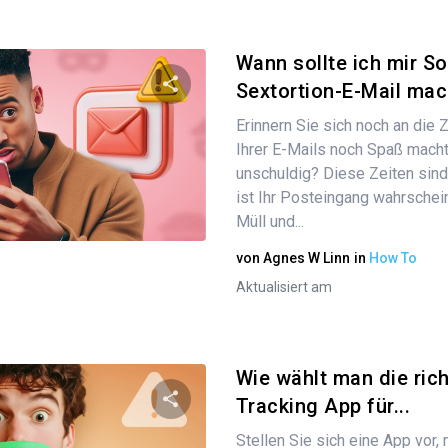
Wann sollte ich mir S
Sextortion-E-Mail mac
Erinnern Sie sich noch an die Z
Diesen Artikel teilen
Ihrer E-Mails noch Spaß macht
unschuldig? Diese Zeiten sind
ist Ihr Posteingang wahrschein
Twitter
Müll und...
Facebook
Link kopieren
von
Agnes W Linn
in
How To
Aktualisiert am
Wie wählt man die ric
Tracking App für...
Stellen Sie sich eine App vor, 