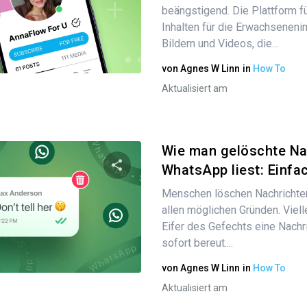
Diesen Artikel teilen
beängstigend. Die Plattform fü
Inhalten für die Erwachsenenind
Bildern und Videos, die...
Twitter
Facebook
Link kopieren
von
Agnes W Linn
in
How To
Aktualisiert am
Wie man gelöschte Na
WhatsApp liest: Einfac
Menschen löschen Nachrichte
Diesen Artikel teilen
allen möglichen Gründen. Viell
Eifer des Gefechts eine Nachr
sofort bereut....
Twitter
Facebook
Link kopieren
von
Agnes W Linn
in
How To
Aktualisiert am