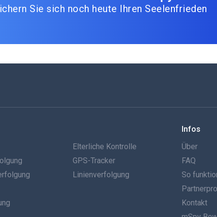
ichern Sie sich noch heute Ihren Seelenfrieden
Infos
g
Elterliche Kontrolle
Über
olgung
GPS-Tracker
FAQ
erfolgung
Linienverfolgung
So funktio
Partnerp
ung
Kontakt
mSpy Bew