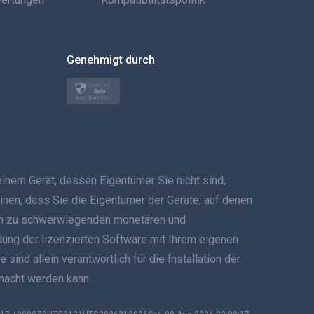
العربية
한국의
Genehmigt durch
Türkçe
Polski
日本
em Gerät, dessen Eigentümer Sie nicht sind,
Norsk
inen, dass Sie die Eigentümer der Geräte, auf denen
Svenska
 kann zu schwerwiegenden monetären und
ndung der lizenzierten Software mit Ihrem eigenen
ภาษาไทย
ind allein verantwortlich für die Installation der
emacht werden kann.
简体中文