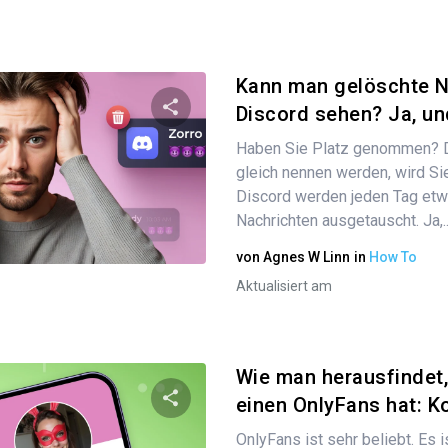
Kann man gelöschte N
Discord sehen? Ja, und
Haben Sie Platz genommen? De
Diesen Artikel teilen
gleich nennen werden, wird Si
Discord werden jeden Tag etwa
Nachrichten ausgetauscht. Ja,..
Twitter
Facebook
Link kopieren
von
Agnes W Linn
in
How To
Aktualisiert am
Wie man herausfindet
einen OnlyFans hat: Ko
OnlyFans ist sehr beliebt. Es i