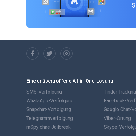
S
Eine unübertroffene All-in-One-Lösung:
SMS-Verfolgung
Tinder Trackin
WhatsApp-Verfolgung
Facebook-Verf
Snapchat-Verfolgung
Google Chat-V
Telegrammverfolgung
Viber-Ortung
mSpy ohne Jailbreak
Skype-Verfolg