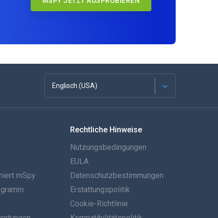
MSPY JETZT AUSPROBIEREN
Englisch (USA)
Französisch
Rechtliche Hinweise
Español
Nutzungsbedingungen
Deutsch
EULA
niert mSpy
Datenschutzbestimmungen
Português
rogramm
Erstattungspolitik
Italiano
Cookie-Richtlinie
ertungen
Kompatibilitätspolitik