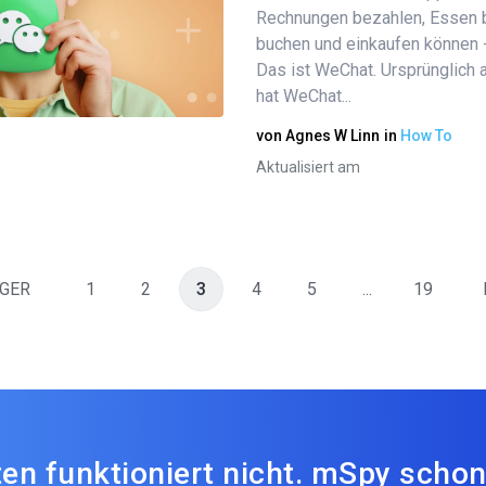
Diesen Artikel teilen
Rechnungen bezahlen, Essen b
buchen und einkaufen können -
Das ist WeChat. Ursprünglich
Twitter
hat WeChat...
Facebook
Link kopieren
von
Agnes W Linn
in
How To
Aktualisiert am
GER
1
2
3
4
5
...
19
en funktioniert nicht. mSpy schon