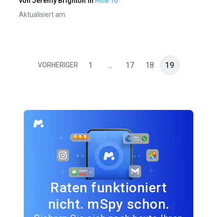
von
Jeremy Brighton
in
How To
Aktualisiert am
1
...
17
18
19
VORHERIGER
Raten funktioniert
nicht. mSpy schon.