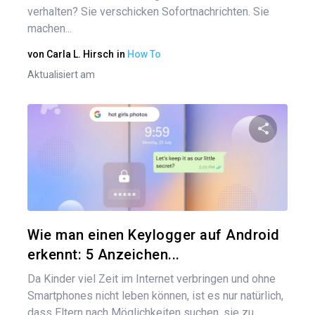
verhalten? Sie verschicken Sofortnachrichten. Sie
machen...
von
Carla L. Hirsch
in
How To
Aktualisiert am
Diesen A
Twitter
Wie man einen Keylogger auf Android
erkennt: 5 Anzeichen...
Da Kinder viel Zeit im Internet verbringen und ohne
Smartphones nicht leben können, ist es nur natürlich,
dass Eltern nach Möglichkeiten suchen, sie zu