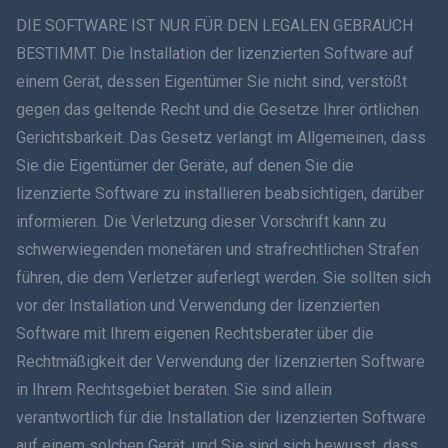
ภาษาไทย
DIE SOFTWARE IST NUR FÜR DEN LEGALEN GEBRAUCH
BESTIMMT. Die Installation der lizenzierten Software auf
简体中文
einem Gerät, dessen Eigentümer Sie nicht sind, verstößt
gegen das geltende Recht und die Gesetze Ihrer örtlichen
Dansk
Gerichtsbarkeit. Das Gesetz verlangt im Allgemeinen, dass
हिंदी
Sie die Eigentümer der Geräte, auf denen Sie die
lizenzierte Software zu installieren beabsichtigen, darüber
Niederländisch
informieren. Die Verletzung dieser Vorschrift kann zu
schwerwiegenden monetären und strafrechtlichen Strafen
עברית
führen, die dem Verletzer auferlegt werden. Sie sollten sich
vor der Installation und Verwendung der lizenzierten
Română
Software mit Ihrem eigenen Rechtsberater über die
Ελληνικά
Rechtmäßigkeit der Verwendung der lizenzierten Software
in Ihrem Rechtsgebiet beraten. Sie sind allein
Tiếng Việt
verantwortlich für die Installation der lizenzierten Software
auf einem solchen Gerät, und Sie sind sich bewusst, dass