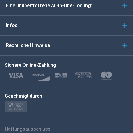
Eine unübertroffene All-in-One-Lösung:
Português
Italiano
Infos
العربية
Rechtliche Hinweise
한국의
Sichere Online-Zahlung
Türkçe
Polski
日本
Genehmigt durch
Norsk
Svenska
Haftungsausschluss