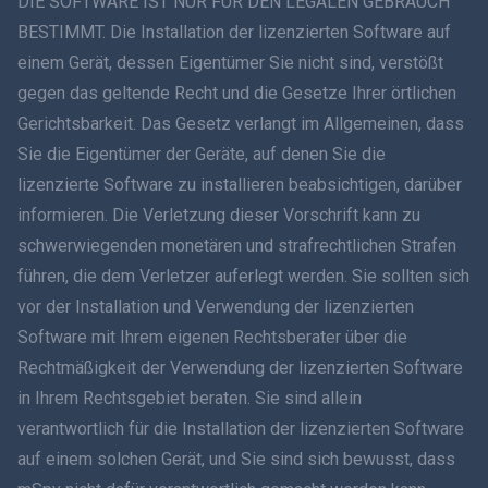
DIE SOFTWARE IST NUR FÜR DEN LEGALEN GEBRAUCH
BESTIMMT. Die Installation der lizenzierten Software auf
简体中文
einem Gerät, dessen Eigentümer Sie nicht sind, verstößt
gegen das geltende Recht und die Gesetze Ihrer örtlichen
Dansk
Gerichtsbarkeit. Das Gesetz verlangt im Allgemeinen, dass
हिंदी
Sie die Eigentümer der Geräte, auf denen Sie die
lizenzierte Software zu installieren beabsichtigen, darüber
Niederländisch
informieren. Die Verletzung dieser Vorschrift kann zu
schwerwiegenden monetären und strafrechtlichen Strafen
עברית
führen, die dem Verletzer auferlegt werden. Sie sollten sich
vor der Installation und Verwendung der lizenzierten
Română
Software mit Ihrem eigenen Rechtsberater über die
Ελληνικά
Rechtmäßigkeit der Verwendung der lizenzierten Software
in Ihrem Rechtsgebiet beraten. Sie sind allein
Tiếng Việt
verantwortlich für die Installation der lizenzierten Software
auf einem solchen Gerät, und Sie sind sich bewusst, dass
繁體中文