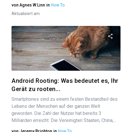
von
Agnes W Linn
in
How To
Aktualisiert am
Diesen A
Twitter
Android Rooting: Was bedeutet es, Ihr
Gerät zu rooten...
Smartphones sind zu einem festen Bestandteil des
Lebens der Menschen auf der ganzen Welt
geworden. Die Zahl der Nutzer hat bereits 3
Milliarden erreicht. Die Vereinigten Staaten, China,...
von
Jeremy Brighton
in
How To