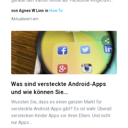
gerade den Vanish Mode auf Facebook eingeführt...
von
Agnes W Linn
in
How To
Aktualisiert am
Diesen A
Twitter
Was sind versteckte Android-Apps
und wie können Sie...
Wussten Sie, dass es einen ganzen Markt für
versteckte Android-Apps gibt? Es ist wahr. Überall
verstecken Kinder Apps vor ihren Eltern. Und nicht
nur Apps....