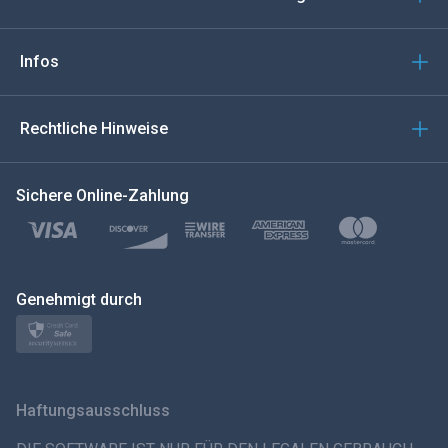
Português
Italiano
Infos
العربية
Rechtliche Hinweise
한국의
Sichere Online-Zahlung
Türkçe
Polski
日本
Genehmigt durch
Norsk
Svenska
Haftungsausschluss
ภาษาไทย