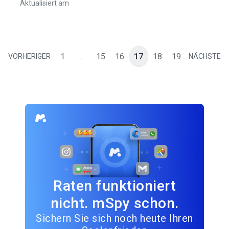
Aktualisiert am
1
...
15
16
17
18
19
VORHERIGER
NÄCHSTE
Raten funktioniert
nicht. mSpy schon.
Sichern Sie sich noch heute Ihren