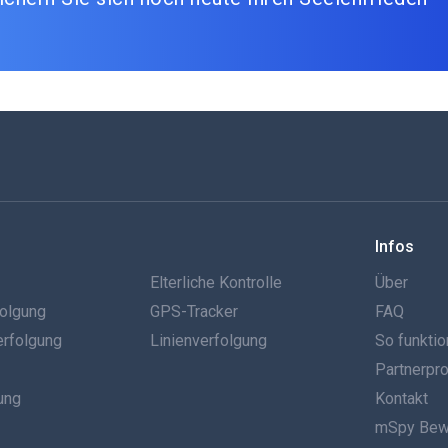
Infos
g
Elterliche Kontrolle
Über
olgung
GPS-Tracker
FAQ
erfolgung
Linienverfolgung
So funktio
Partnerp
ung
Kontakt
mSpy Bew