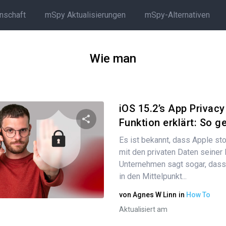
rnschaft
mSpy Aktualisierungen
mSpy-Alternativen
Wie man
iOS 15.2’s App Privacy
Funktion erklärt: So geh
Es ist bekannt, dass Apple sto
Diesen Artikel teilen
mit den privaten Daten seiner
Unternehmen sagt sogar, dass
in den Mittelpunkt...
Twitter
Facebook
Link kopieren
von
Agnes W Linn
in
How To
Aktualisiert am