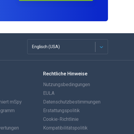
Englisch (USA)
Französisch
Rechtliche Hinweise
Español
Nutzungsbedingungen
Deutsch
EULA
niert mSpy
Datenschutzbestimmungen
Português
rogramm
Erstattungspolitik
Italiano
Cookie-Richtlinie
ertungen
Kompatibilitätspolitik
العربية