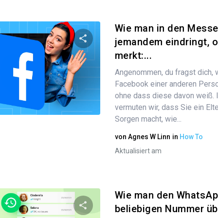
Wie man in den Messe
jemandem eindringt, o
merkt:...
Diesen Artikel teilen
Angenommen, du fragst dich, w
Facebook einer anderen Perso
ohne dass diese davon weiß. I
Twitter
Facebook
Link kopieren
vermuten wir, dass Sie ein Elte
Sorgen macht, wie...
von
Agnes W Linn
in
How To
Aktualisiert am
Wie man den WhatsApp
beliebigen Nummer übe