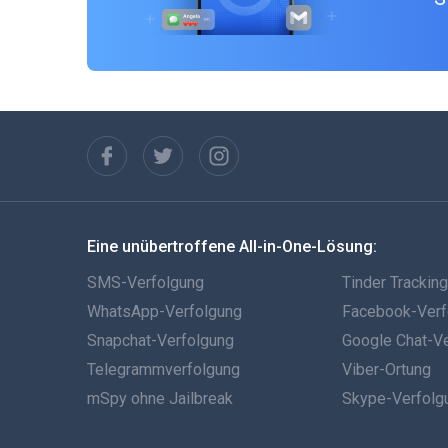
Eine unübertroffene All-in-One-Lösung:
SMS-Verfolgung
Tinder Trackin
WhatsApp-Verfolgung
Facebook-Verf
Snapchat-Verfolgung
Google Chat-V
Telegrammverfolgung
Viber-Ortung
mSpy ohne Jailbreak
Skype-Verfolg