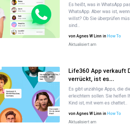
Es heißt, was in WhatsApp pass
Diesen Artikel teilen
WhatsApp. Aber was ist, wenn
willst? Ob Sie überprüfen müss
sind...
Twitter
Facebook
Link kopieren
von
Agnes W Linn
in
How To
Aktualisiert am
Life360 App verkauft 
verrückt, ist es...
Es gibt unzählige Apps, die d
Diesen Artikel teilen
erleichtern sollen. Sie helfen 
Kind ist, mit wem es chattet...
von
Agnes W Linn
in
How To
Twitter
Facebook
Link kopieren
Aktualisiert am