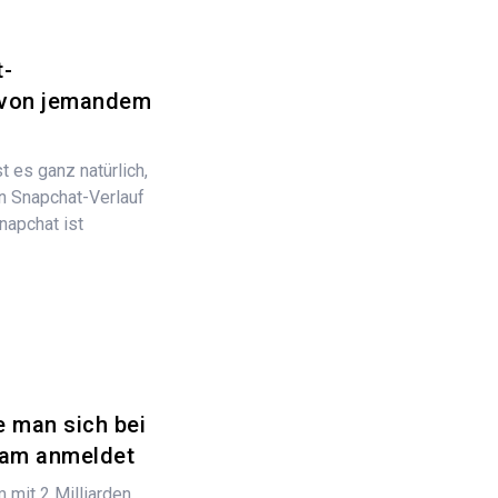
t-
 von jemandem
t es ganz natürlich,
en Snapchat-Verlauf
napchat ist
e man sich bei
ram anmeldet
 mit 2 Milliarden