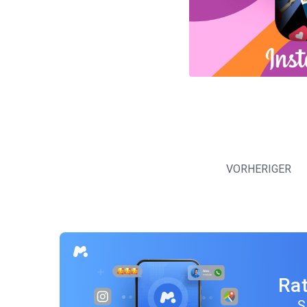
Beitragsnavigation
VORHERIGER
Rat
S