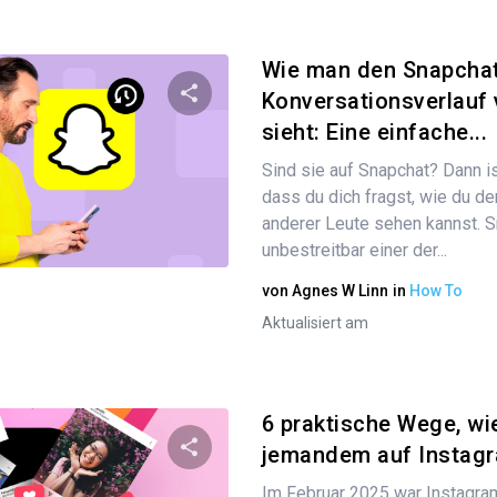
Wie man den Snapcha
Konversationsverlauf
sieht: Eine einfache...
Diesen Artikel teilen
Sind sie auf Snapchat? Dann is
dass du dich fragst, wie du d
anderer Leute sehen kannst. S
Twitter
Facebook
Link kopieren
unbestreitbar einer der...
von
Agnes W Linn
in
How To
Aktualisiert am
6 praktische Wege, wi
jemandem auf Instag
Im Februar 2025 war Instagram