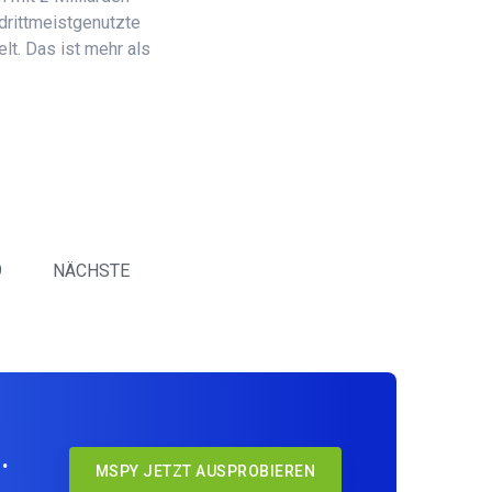
 drittmeistgenutzte
lt. Das ist mehr als
9
NÄCHSTE
.
MSPY JETZT AUSPROBIEREN