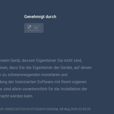
한국의
Genehmigt durch
Türkçe
Polski
日本
em Gerät, dessen Eigentümer Sie nicht sind,
Norsk
inen, dass Sie die Eigentümer der Geräte, auf denen
Svenska
 kann zu schwerwiegenden monetären und
ndung der lizenzierten Software mit Ihrem eigenen
ภาษาไทย
ind allein verantwortlich für die Installation der
emacht werden kann.
简体中文
Dansk
0:25 +0000Z2UTC3131UTC2026312026Sat, 08 Aug 2026 02:00:25