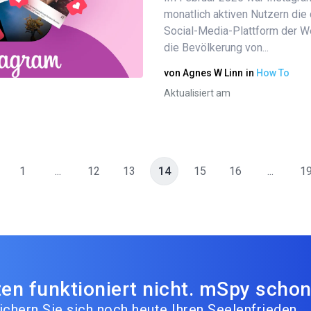
Diesen Artikel teilen
monatlich aktiven Nutzern die
Social-Media-Plattform der We
die Bevölkerung von...
Twitter
Facebook
Link kopieren
von
Agnes W Linn
in
How To
Aktualisiert am
1
...
12
13
14
15
16
...
1
en funktioniert nicht. mSpy schon
ichern Sie sich noch heute Ihren Seelenfrieden