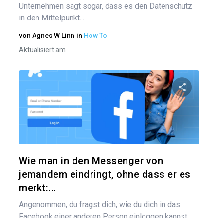
Unternehmen sagt sogar, dass es den Datenschutz
in den Mittelpunkt...
von
Agnes W Linn
in
How To
Aktualisiert am
Diesen A
Twitter
Wie man in den Messenger von
jemandem eindringt, ohne dass er es
merkt:...
Angenommen, du fragst dich, wie du dich in das
Facebook einer anderen Person einloggen kannst,