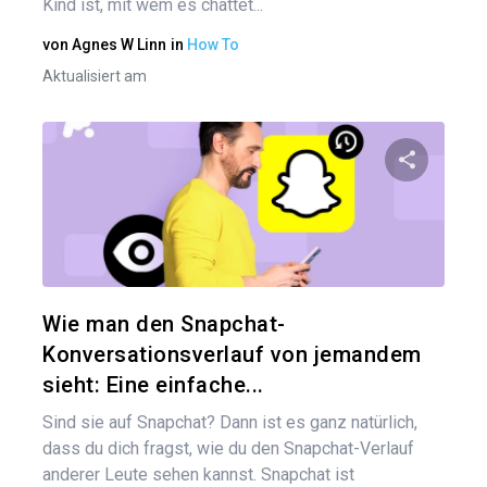
Kind ist, mit wem es chattet...
von
Agnes W Linn
in
How To
Aktualisiert am
Diesen A
Twitter
Wie man den Snapchat-
Konversationsverlauf von jemandem
sieht: Eine einfache...
Sind sie auf Snapchat? Dann ist es ganz natürlich,
dass du dich fragst, wie du den Snapchat-Verlauf
anderer Leute sehen kannst. Snapchat ist