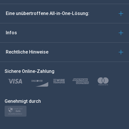
Deutsch
Eine unübertroffene All-in-One-Lösung:
Português
Italiano
Infos
العربية
Rechtliche Hinweise
한국의
Sichere Online-Zahlung
Türkçe
Polski
日本
Genehmigt durch
Norsk
Svenska