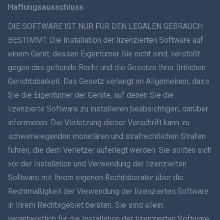
Haftungsausschluss
ภาษาไทย
DIE SOFTWARE IST NUR FÜR DEN LEGALEN GEBRAUCH
BESTIMMT. Die Installation der lizenzierten Software auf
简体中文
einem Gerät, dessen Eigentümer Sie nicht sind, verstößt
gegen das geltende Recht und die Gesetze Ihrer örtlichen
Dansk
Gerichtsbarkeit. Das Gesetz verlangt im Allgemeinen, dass
हिंदी
Sie die Eigentümer der Geräte, auf denen Sie die
lizenzierte Software zu installieren beabsichtigen, darüber
Niederländisch
informieren. Die Verletzung dieser Vorschrift kann zu
schwerwiegenden monetären und strafrechtlichen Strafen
עברית
führen, die dem Verletzer auferlegt werden. Sie sollten sich
vor der Installation und Verwendung der lizenzierten
Română
Software mit Ihrem eigenen Rechtsberater über die
Ελληνικά
Rechtmäßigkeit der Verwendung der lizenzierten Software
in Ihrem Rechtsgebiet beraten. Sie sind allein
Tiếng Việt
verantwortlich für die Installation der lizenzierten Software