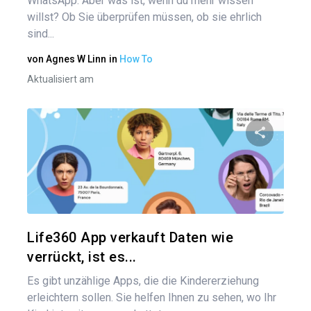
WhatsApp. Aber was ist, wenn du mehr wissen
willst? Ob Sie überprüfen müssen, ob sie ehrlich
sind...
von
Agnes W Linn
in
How To
Aktualisiert am
Diesen A
Twitter
Life360 App verkauft Daten wie
verrückt, ist es...
Es gibt unzählige Apps, die die Kindererziehung
erleichtern sollen. Sie helfen Ihnen zu sehen, wo Ihr