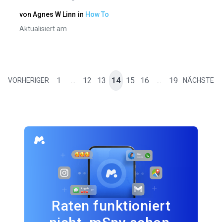
von
Agnes W Linn
in
How To
Aktualisiert am
1
...
12
13
14
15
16
...
19
VORHERIGER
NÄCHSTE
Raten funktioniert