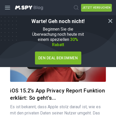
JETZT VERSUCHEN
Warte! Geh noch nicht!
Wie man
Beginnen Sie die
Überwachung noch heute mit
einem speziellen
30%
Rabatt
DEN DEAL BEKOMMEN
Diesen A
Twitter
iOS 15.2’s App Privacy Report Funktion
erklärt: So geht's...
Es ist bekannt, dass Apple stolz darauf ist, wie es
mit den privaten Daten seiner Nutzer umgeht. Das