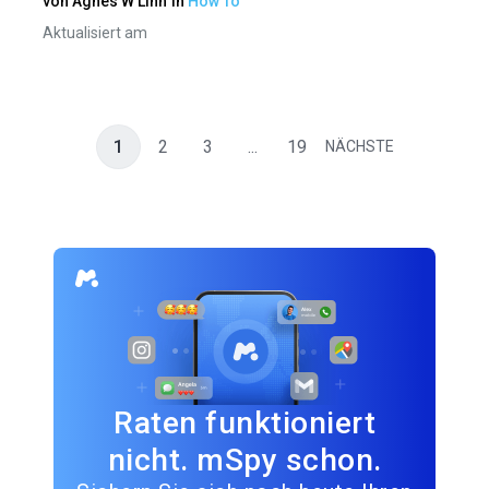
von
Agnes W Linn
in
How To
Aktualisiert am
1
2
3
...
19
NÄCHSTE
Raten funktioniert
nicht. mSpy schon.