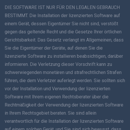
ภาษาไทย
DIE SOFTWARE IST NUR FÜR DEN LEGALEN GEBRAUCH
BESTIMMT. Die Installation der lizenzierten Software auf
简体中文
einem Gerät, dessen Eigentümer Sie nicht sind, verstößt
gegen das geltende Recht und die Gesetze Ihrer örtlichen
Dansk
Gerichtsbarkeit. Das Gesetz verlangt im Allgemeinen, dass
हिंदी
Sie die Eigentümer der Geräte, auf denen Sie die
lizenzierte Software zu installieren beabsichtigen, darüber
Niederländisch
informieren. Die Verletzung dieser Vorschrift kann zu
schwerwiegenden monetären und strafrechtlichen Strafen
עברית
führen, die dem Verletzer auferlegt werden. Sie sollten sich
vor der Installation und Verwendung der lizenzierten
Română
Software mit Ihrem eigenen Rechtsberater über die
Ελληνικά
Rechtmäßigkeit der Verwendung der lizenzierten Software
in Ihrem Rechtsgebiet beraten. Sie sind allein
Tiếng Việt
verantwortlich für die Installation der lizenzierten Software
auf einem solchen Gerät, und Sie sind sich bewusst, dass