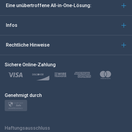
Eine unübertroffene All-in-One-Lösung:
Português
Italiano
Infos
العربية
Rechtliche Hinweise
한국의
Sichere Online-Zahlung
Türkçe
Polski
日本
Genehmigt durch
Norsk
Svenska
Haftungsausschluss