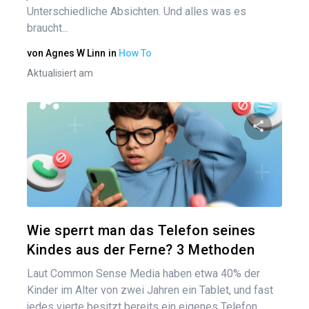
Unterschiedliche Absichten. Und alles was es
braucht...
von
Agnes W Linn
in
How To
Aktualisiert am
Diesen A
Twitter
Wie sperrt man das Telefon seines
Kindes aus der Ferne? 3 Methoden
Laut Common Sense Media haben etwa 40% der
Kinder im Alter von zwei Jahren ein Tablet, und fast
jedes vierte besitzt bereits ein eigenes Telefon...