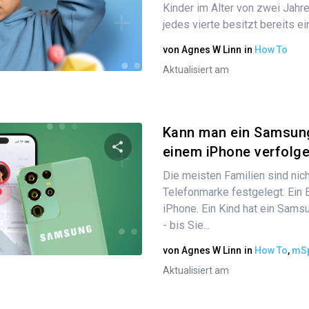
Kinder im Alter von zwei Jahre
jedes vierte besitzt bereits ei
von
Agnes W Linn
in
How To
Twitter
Facebook
Link kopieren
Aktualisiert am
Kann man ein Samsung
einem iPhone verfolge
Die meisten Familien sind nich
Diesen Artikel teilen
Telefonmarke festgelegt. Ein E
iPhone. Ein Kind hat ein Samsu
- bis Sie...
Twitter
Facebook
Link kopieren
von
Agnes W Linn
in
How To
,
mSp
Aktualisiert am