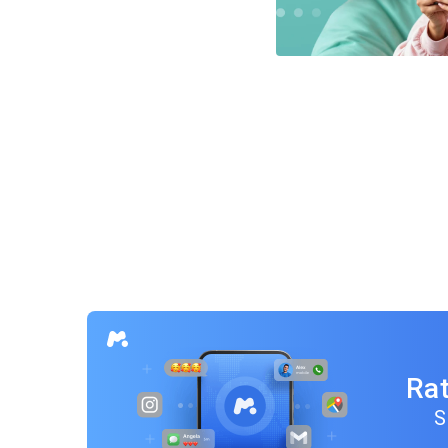
Beitragsnavigation
Rat
S