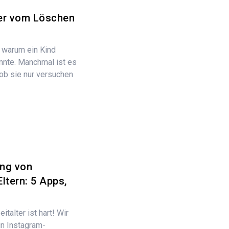
der vom Löschen
 warum ein Kind
nnte. Manchmal ist es
 ob sie nur versuchen
ung von
ltern: 5 Apps,
italter ist hart! Wir
in Instagram-