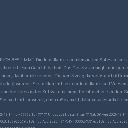
ESTIMMT. Die Installation der lizenzierten Software auf ein
Ihrer örtlichen Gerichtsbarkeit. Das Gesetz verlangt im Allgeme
ichtigen, darüber informieren. Die Verletzung dieser Vorschrift
auferlegt werden. Sie sollten sich vor der Installation und Verwe
g der lizenzierten Software in Ihrem Rechtsgebiet beraten. Sie s
 Sie sind sich bewusst, dass mSpy nicht dafür verantwortlich g
2026 13:14:45 +0000Z-1UTC3131UTC202631 08pm31pm-31Sat, 08 Aug 2026 13:1
00ZUTC8#2026#!31Sat, 08 Aug 2026 13:14:45 +0000Z4531#/31Sat, 08 Aug 202