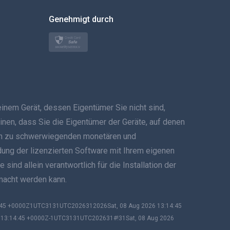
한국의
Genehmigt durch
Türkçe
Polski
日本
em Gerät, dessen Eigentümer Sie nicht sind,
Norsk
inen, dass Sie die Eigentümer der Geräte, auf denen
Svenska
 kann zu schwerwiegenden monetären und
ndung der lizenzierten Software mit Ihrem eigenen
ภาษาไทย
ind allein verantwortlich für die Installation der
emacht werden kann.
简体中文
Dansk
4:45 +0000Z1UTC3131UTC2026312026Sat, 08 Aug 2026 13:14:45
6 13:14:45 +0000Z-1UTC3131UTC202631#!31Sat, 08 Aug 2026