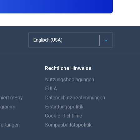
Englisch (USA)
Französisch
Rechtliche Hinweise
Español
Nutzungsbedingungen
Deutsch
EULA
niert mSpy
Datenschutzbestimmungen
Português
rogramm
Erstattungspolitik
Italiano
Cookie-Richtlinie
ertungen
Kompatibilitätspolitik
العربية