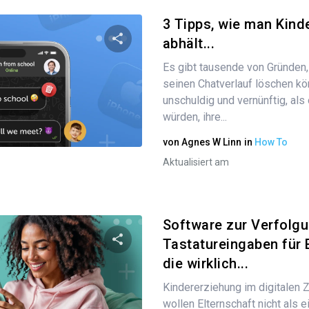
3 Tipps, wie man Kin
abhält...
Es gibt tausende von Gründen,
Diesen Artikel teilen
seinen Chatverlauf löschen kö
unschuldig und vernünftig, als
würden, ihre...
Twitter
Facebook
Link kopieren
von
Agnes W Linn
in
How To
Aktualisiert am
Software zur Verfolg
Tastatureingaben für E
die wirklich...
Diesen Artikel teilen
Kindererziehung im digitalen Ze
wollen Elternschaft nicht als e