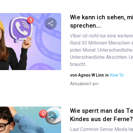
Wie kann ich sehen, m
sprechen...
Viber ist nicht nur eine weite
Diesen Artikel teilen
Rund 30 Millionen Menschen i
jeden Monat. Unterschiedliches
Unterschiedliche Absichten. U
Twitter
braucht...
Facebook
Link kopieren
von
Agnes W Linn
in
How To
Aktualisiert am
Wie sperrt man das Te
Kindes aus der Ferne
Laut Common Sense Media ha
Diesen Artikel teilen