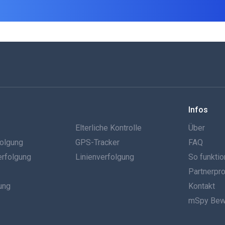
Infos
g
Elterliche Kontrolle
Über
olgung
GPS-Tracker
FAQ
erfolgung
Linienverfolgung
So funktio
Partnerp
ung
Kontakt
mSpy Bew