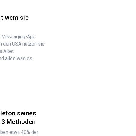
it wem sie
re Messaging-App.
n den USA nutzen sie
 Alter.
nd alles was es
lefon seines
? 3 Methoden
ben etwa 40% der