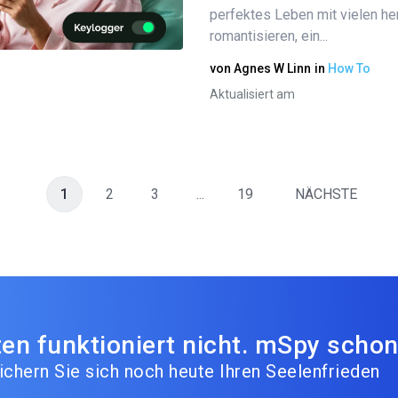
perfektes Leben mit vielen h
Twitter
Facebook
Link kopieren
romantisieren, ein...
von
Agnes W Linn
in
How To
Aktualisiert am
1
2
3
...
19
NÄCHSTE
en funktioniert nicht. mSpy schon
ichern Sie sich noch heute Ihren Seelenfrieden