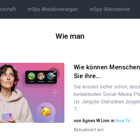
rnschaft
mSpy Aktualisierungen
mSpy-Alternativen
Wie man
Wie können Menschen
Sie ihre...
Sie wissen sicher schon, dass
Diesen Artikel teilen
beliebtesten Social-Media-Pl
ist. Jüngste Statistiken zeige
7...
Twitter
Facebook
Link kopieren
von
Agnes W Linn
in
How To
Aktualisiert am