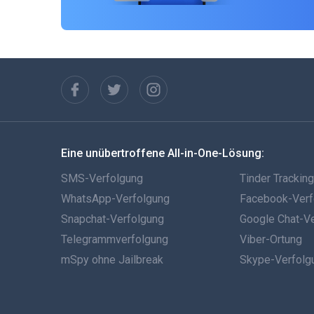
Eine unübertroffene All-in-One-Lösung:
SMS-Verfolgung
Tinder Trackin
WhatsApp-Verfolgung
Facebook-Verf
Snapchat-Verfolgung
Google Chat-V
Telegrammverfolgung
Viber-Ortung
mSpy ohne Jailbreak
Skype-Verfolg