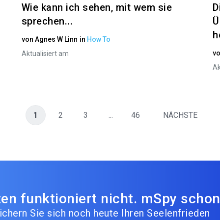
Wie kann ich sehen, mit wem sie
D
sprechen...
Ü
h
von
Agnes W Linn
in
How To
v
Aktualisiert am
Ak
1
2
3
...
46
NÄCHSTE
en funktioniert nicht. mSpy schon
ichern Sie sich noch heute Ihren Seelenfrieden