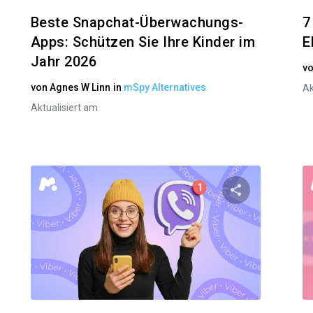
Beste Snapchat-Überwachungs-
7
Apps: Schützen Sie Ihre Kinder im
E
Jahr 2026
v
von
Agnes W Linn
in
mSpy Alternatives
Ak
Aktualisiert am
n Artikel teilen
Diesen Artik
Facebook
Twitter
Facebo
Link kopieren