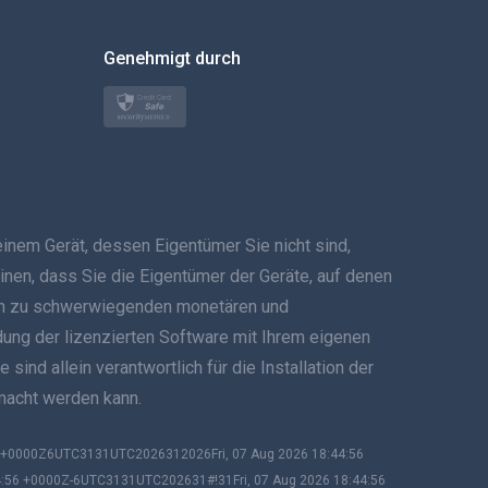
한국의
Genehmigt durch
Türkçe
Polski
日本
em Gerät, dessen Eigentümer Sie nicht sind,
Norsk
inen, dass Sie die Eigentümer der Geräte, auf denen
Svenska
 kann zu schwerwiegenden monetären und
ndung der lizenzierten Software mit Ihrem eigenen
ภาษาไทย
ind allein verantwortlich für die Installation der
emacht werden kann.
简体中文
Dansk
56 +0000Z6UTC3131UTC2026312026Fri, 07 Aug 2026 18:44:56
4:56 +0000Z-6UTC3131UTC202631#!31Fri, 07 Aug 2026 18:44:56