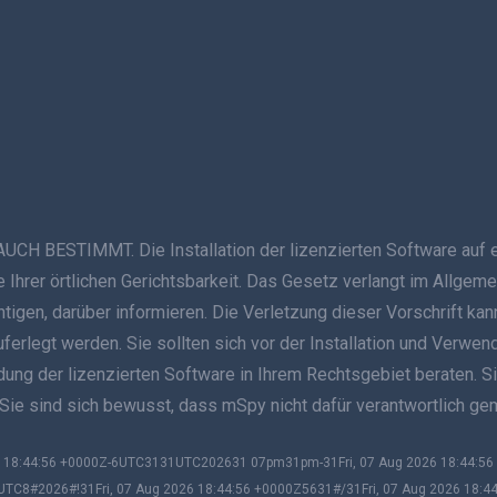
ESTIMMT. Die Installation der lizenzierten Software auf ein
Ihrer örtlichen Gerichtsbarkeit. Das Gesetz verlangt im Allgeme
ichtigen, darüber informieren. Die Verletzung dieser Vorschrift
auferlegt werden. Sie sollten sich vor der Installation und Verwe
g der lizenzierten Software in Ihrem Rechtsgebiet beraten. Sie s
 Sie sind sich bewusst, dass mSpy nicht dafür verantwortlich g
026 18:44:56 +0000Z-6UTC3131UTC202631 07pm31pm-31Fri, 07 Aug 2026 18:44:
UTC8#2026#!31Fri, 07 Aug 2026 18:44:56 +0000Z5631#/31Fri, 07 Aug 2026 18:4