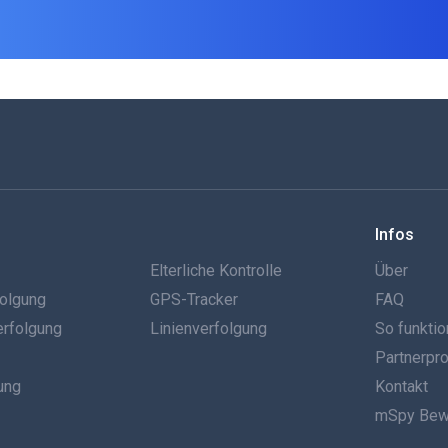
Infos
g
Elterliche Kontrolle
Über
olgung
GPS-Tracker
FAQ
erfolgung
Linienverfolgung
So funktio
Partnerp
ung
Kontakt
mSpy Bew