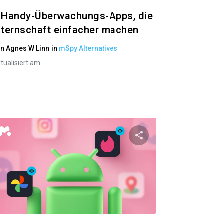
 Handy-Überwachungs-Apps, die
lternschaft einfacher machen
on
Agnes W Linn
in
mSpy Alternatives
tualisiert am
el teilen
Diesen Artikel tei
ok
Twitter
Facebook
Link kopieren
Link 