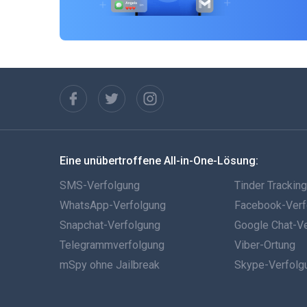
Eine unübertroffene All-in-One-Lösung:
SMS-Verfolgung
Tinder Trackin
WhatsApp-Verfolgung
Facebook-Verf
Snapchat-Verfolgung
Google Chat-V
Telegrammverfolgung
Viber-Ortung
mSpy ohne Jailbreak
Skype-Verfolg