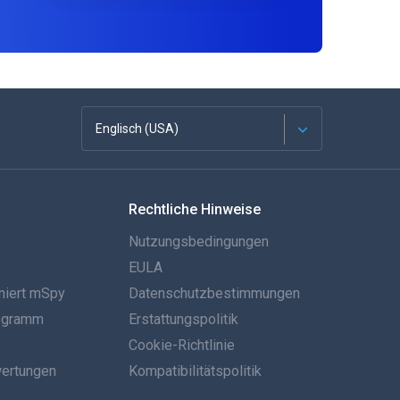
Englisch (USA)
Französisch
Rechtliche Hinweise
Español
Nutzungsbedingungen
Deutsch
EULA
niert mSpy
Datenschutzbestimmungen
Português
rogramm
Erstattungspolitik
Italiano
Cookie-Richtlinie
ertungen
Kompatibilitätspolitik
العربية