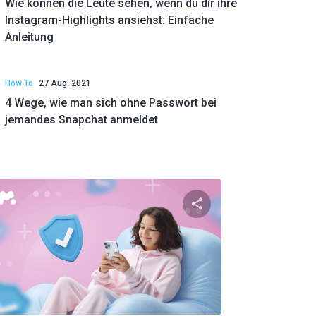
Wie können die Leute sehen, wenn du dir ihre
Instagram-Highlights ansiehst: Einfache
Anleitung
How To
27 Aug. 2021
4 Wege, wie man sich ohne Passwort bei
jemandes Snapchat anmeldet
el teilen
Diesen Artikel tei
ok
Twitter
Facebook
Link kopieren
Link 