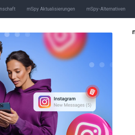
rnschaft
mSpy Aktualisierungen
mSpy-Alternativen