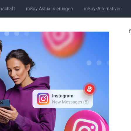
rnschaft
mSpy Aktualisierungen
mSpy-Alternativen