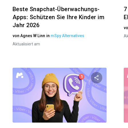
Beste Snapchat-Überwachungs-
7
Apps: Schützen Sie Ihre Kinder im
E
Jahr 2026
v
von
Agnes W Linn
in
mSpy Alternatives
Ak
Aktualisiert am
n Artikel teilen
Diesen Artik
Facebook
Twitter
Facebo
Link kopieren