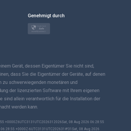
한국의
Genehmigt durch
Türkçe
Polski
日本
em Gerät, dessen Eigentümer Sie nicht sind,
Norsk
inen, dass Sie die Eigentümer der Geräte, auf denen
Svenska
 kann zu schwerwiegenden monetären und
ndung der lizenzierten Software mit Ihrem eigenen
ภาษาไทย
ind allein verantwortlich für die Installation der
emacht werden kann.
简体中文
Dansk
8:55 +0000Z6UTC3131UTC2026312026Sat, 08 Aug 2026 06:28:55
6 06:28:55 +0000Z-6UTC3131UTC202631#!31Sat, 08 Aug 2026