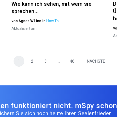
Wie kann ich sehen, mit wem sie
D
sprechen...
Ü
h
von
Agnes W Linn
in
How To
v
Aktualisiert am
Ak
1
2
3
...
46
NÄCHSTE
en funktioniert nicht. mSpy schon
ichern Sie sich noch heute Ihren Seelenfrieden