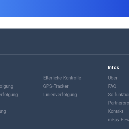
Infos
g
Elterliche Kontrolle
Über
olgung
GPS-Tracker
FAQ
erfolgung
Linienverfolgung
So funktio
Partnerp
ung
Kontakt
mSpy Bew