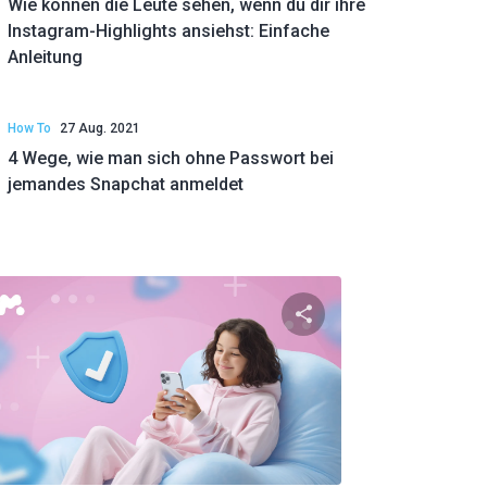
Wie können die Leute sehen, wenn du dir ihre
Instagram-Highlights ansiehst: Einfache
Anleitung
How To
27 Aug. 2021
4 Wege, wie man sich ohne Passwort bei
jemandes Snapchat anmeldet
el teilen
Diesen Artikel tei
ok
Twitter
Facebook
Link kopieren
Link 