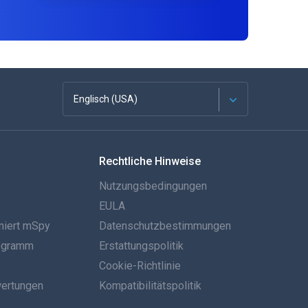
Englisch (USA)
Französisch
Rechtliche Hinweise
Español
Nutzungsbedingungen
Deutsch
EULA
niert mSpy
Datenschutzbestimmungen
Português
rogramm
Erstattungspolitik
Italiano
Cookie-Richtlinie
ertungen
Kompatibilitätspolitik
العربية