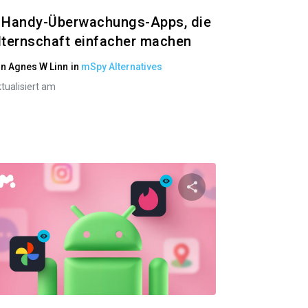
 Handy-Überwachungs-Apps, die
lternschaft einfacher machen
on
Agnes W Linn
in
mSpy Alternatives
tualisiert am
el teilen
Diesen Artikel tei
ok
Twitter
Facebook
Link kopieren
Link 