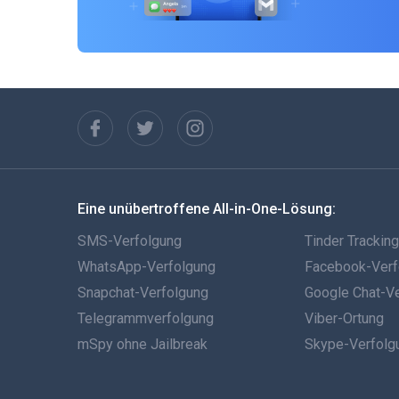
Eine unübertroffene All-in-One-Lösung:
SMS-Verfolgung
Tinder Trackin
WhatsApp-Verfolgung
Facebook-Verf
Snapchat-Verfolgung
Google Chat-V
Telegrammverfolgung
Viber-Ortung
mSpy ohne Jailbreak
Skype-Verfolg