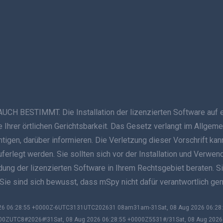
ESTIMMT. Die Installation der lizenzierten Software auf ein
Ihrer örtlichen Gerichtsbarkeit. Das Gesetz verlangt im Allgeme
ichtigen, darüber informieren. Die Verletzung dieser Vorschrift
auferlegt werden. Sie sollten sich vor der Installation und Verwe
g der lizenzierten Software in Ihrem Rechtsgebiet beraten. Sie s
 Sie sind sich bewusst, dass mSpy nicht dafür verantwortlich g
2026 06:28:55 +0000Z-6UTC3131UTC202631 08am31am-31Sat, 08 Aug 2026 06:2
00ZUTC8#2026#!31Sat, 08 Aug 2026 06:28:55 +0000Z5531#/31Sat, 08 Aug 202