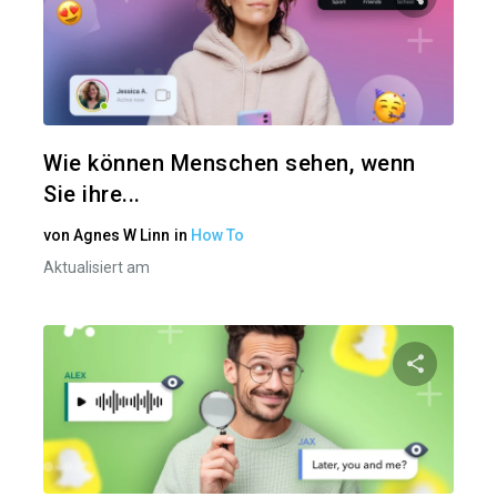
Diesen A
Twitter
Wie können Menschen sehen, wenn
Sie ihre...
von
Agnes W Linn
in
How To
Aktualisiert am
Diesen A