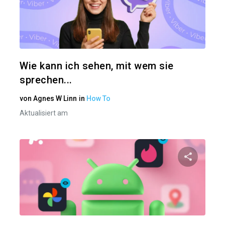
Diesen A
Twitter
Wie kann ich sehen, mit wem sie
sprechen...
von
Agnes W Linn
in
How To
Aktualisiert am
Diesen A
Twitter