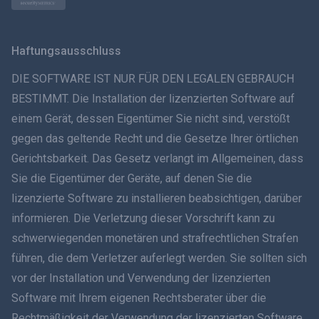
Norsk
Svenska
Haftungsausschluss
ภาษาไทย
DIE SOFTWARE IST NUR FÜR DEN LEGALEN GEBRAUCH
BESTIMMT. Die Installation der lizenzierten Software auf
简体中文
einem Gerät, dessen Eigentümer Sie nicht sind, verstößt
gegen das geltende Recht und die Gesetze Ihrer örtlichen
Dansk
Gerichtsbarkeit. Das Gesetz verlangt im Allgemeinen, dass
हिंदी
Sie die Eigentümer der Geräte, auf denen Sie die
lizenzierte Software zu installieren beabsichtigen, darüber
Niederländisch
informieren. Die Verletzung dieser Vorschrift kann zu
schwerwiegenden monetären und strafrechtlichen Strafen
עברית
führen, die dem Verletzer auferlegt werden. Sie sollten sich
vor der Installation und Verwendung der lizenzierten
Română
Software mit Ihrem eigenen Rechtsberater über die
Ελληνικά
Rechtmäßigkeit der Verwendung der lizenzierten Software