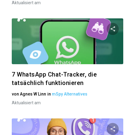
Aktualisiert am
Diesen A
Twitter
7 WhatsApp Chat-Tracker, die
tatsächlich funktionieren
von
Agnes W Linn
in
mSpy Alternatives
Aktualisiert am