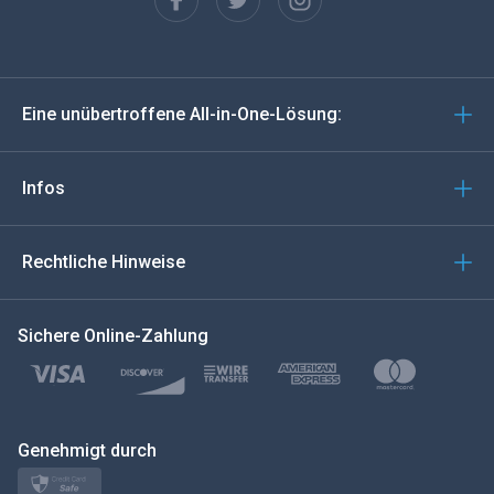
Español
Deutsch
Eine unübertroffene All-in-One-Lösung:
Português
Italiano
Infos
العربية
Rechtliche Hinweise
한국의
Sichere Online-Zahlung
Türkçe
Polski
日本
Genehmigt durch