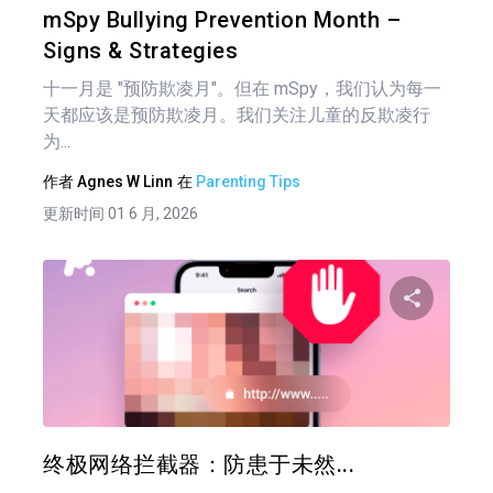
mSpy Bullying Prevention Month –
Signs & Strategies
十一月是 "预防欺凌月"。但在 mSpy，我们认为每一
天都应该是预防欺凌月。我们关注儿童的反欺凌行
为...
作者
Agnes W Linn
在
Parenting Tips
更新时间 01 6 月, 2026
文
章
分享
导
航
推特
在 F
终极网络拦截器：防患于未然...