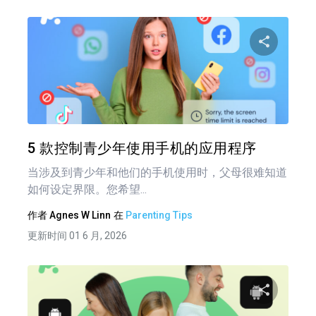
分享
推特
在 F
5 款控制青少年使用手机的应用程序
当涉及到青少年和他们的手机使用时，父母很难知道
如何设定界限。您希望...
作者
Agnes W Linn
在
Parenting Tips
更新时间 01 6 月, 2026