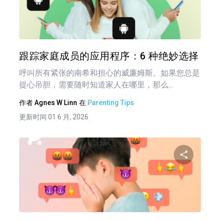
分享
推特
在 F
跟踪家庭成员的应用程序：6 种绝妙选择
呼叫所有紧张的南希和担心的威廉姆斯。如果您总是
提心吊胆，需要随时知道家人在哪里，那么...
作者
Agnes W Linn
在
Parenting Tips
更新时间 01 6 月, 2026
分享
推特
在 F