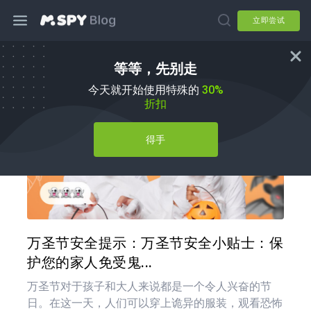
立即尝试
等等，先别走
育儿技巧
今天就开始使用特殊的
30%
折扣
得手
分享
推特
在 F
万圣节安全提示：万圣节安全小贴士：保
护您的家人免受鬼...
万圣节对于孩子和大人来说都是一个令人兴奋的节
日。在这一天，人们可以穿上诡异的服装，观看恐怖