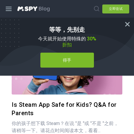
立即尝试
等等，先别走
育儿技巧
今天就开始使用特殊的
30%
折扣
得手
分享
推特
在 F
Is Steam App Safe for Kids? Q&A for
Parents
你的孩子想下载 Steam？在说 "是 "或 "不是 "之前，
请稍等一下。请花点时间阅读本文，看看...