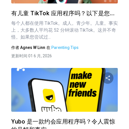
推特
在 F
有儿童 TikTok 应用程序吗？以下是您...
每个人都在使用 TikTok。成人。青少年。儿童。事实
上，大多数人平均花 52 分钟滚动 TikTok。这并不奇
怪。如果您尝试过...
作者
Agnes W Linn
在
Parenting Tips
更新时间 01 6 月, 2026
文
章
分享
导
航
推特
在 F
Yubo 是一款约会应用程序吗？令人震惊