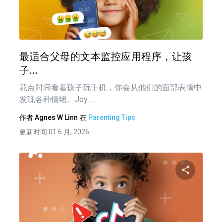
分享
推特
在 F
最适合父母的文本监控应用程序，让孩
子...
花点时间看着孩子玩手机，你会从他们的面部表情中
发现各种情绪。Joy....
作者
Agnes W Linn
在
Parenting Tips
更新时间 01 6 月, 2026
分享