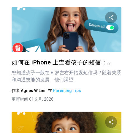
分享
推特
在 F
如何在 iPhone 上查看孩子的短信：...
您知道孩子一般在 8 岁左右开始发短信吗？随着关系
和沟通技能的发展，他们渴望...
作者
Agnes W Linn
在
Parenting Tips
更新时间 01 6 月, 2026