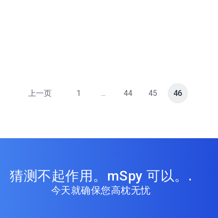
上一页
1
...
44
45
46
猜测不起作用。mSpy 可以。.
今天就确保您高枕无忧