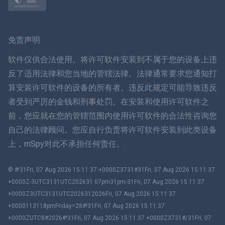
挪威语
瑞典
免责声明
ภาษาไทย
软件仅供合法使用。将许可软件安装到不属于您的设备上违
反了适用法律和您当地的管辖法律。法律通常要求您通知打
简体中文
算安装许可软件的设备的所有者。违反此规定可能导致违反
者受到严厉的金钱和刑事处罚。在安装和使用许可软件之
丹麦语
前，您应就在您的管辖范围内使用许可软件的合法性咨询您
हिंदी
自己的法律顾问。您应自行负责将许可软件安装到此类设备
上，mSpy对此不承担任何责任。.
荷兰语
© #!31Fri, 07 Aug 2026 15:11:37 +0000Z3731#31Fri, 07 Aug 2026 15:11:37
עברית
+0000Z-3UTC3131UTC202631 07pm31pm-31Fri, 07 Aug 2026 15:11:37
+0000Z3UTC3131UTC2026312026Fri, 07 Aug 2026 15:11:37
罗马
+0000113118pmFriday=28#!31Fri, 07 Aug 2026 15:11:37
+0000ZUTC8#2026#!31Fri, 07 Aug 2026 15:11:37 +0000Z3731#/31Fri, 07
Ελληνικά