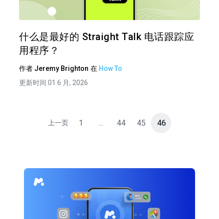
推特
在 F
什么是最好的 Straight Talk 电话跟踪应
用程序？
作者
Jeremy Brighton
在
How To
更新时间 01 6 月, 2026
1
...
44
45
46
上一页