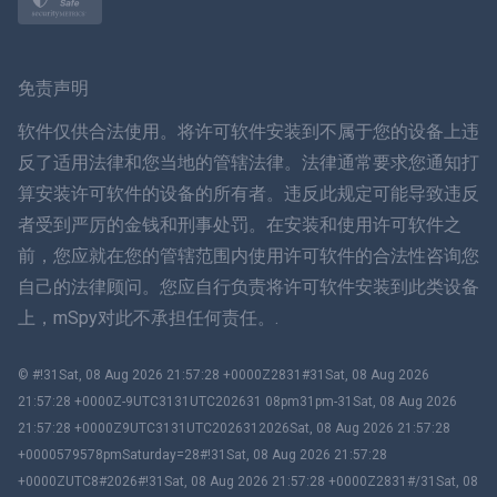
挪威语
瑞典
免责声明
ภาษาไทย
软件仅供合法使用。将许可软件安装到不属于您的设备上违
反了适用法律和您当地的管辖法律。法律通常要求您通知打
简体中文
算安装许可软件的设备的所有者。违反此规定可能导致违反
者受到严厉的金钱和刑事处罚。在安装和使用许可软件之
丹麦语
前，您应就在您的管辖范围内使用许可软件的合法性咨询您
हिंदी
自己的法律顾问。您应自行负责将许可软件安装到此类设备
上，mSpy对此不承担任何责任。.
荷兰语
© #!31Sat, 08 Aug 2026 21:57:28 +0000Z2831#31Sat, 08 Aug 2026
עברית
21:57:28 +0000Z-9UTC3131UTC202631 08pm31pm-31Sat, 08 Aug 2026
21:57:28 +0000Z9UTC3131UTC2026312026Sat, 08 Aug 2026 21:57:28
罗马
+0000579578pmSaturday=28#!31Sat, 08 Aug 2026 21:57:28
+0000ZUTC8#2026#!31Sat, 08 Aug 2026 21:57:28 +0000Z2831#/31Sat, 08
Ελληνικά