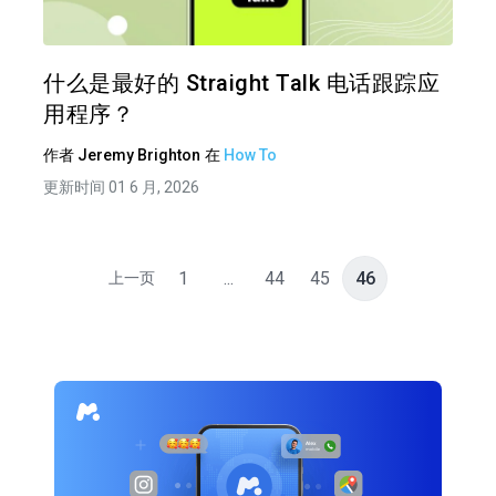
推特
在 F
什么是最好的 Straight Talk 电话跟踪应
用程序？
作者
Jeremy Brighton
在
How To
更新时间 01 6 月, 2026
1
...
44
45
46
上一页