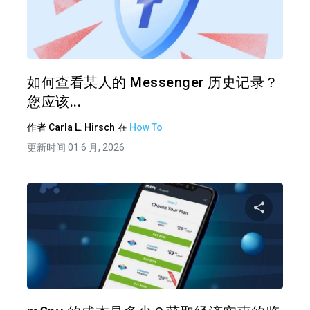
分享
推特
在 F
如何查看某人的 Messenger 历史记录？
您应该...
作者
Carla L. Hirsch
在
How To
更新时间 01 6 月, 2026
分享
推特
在 F