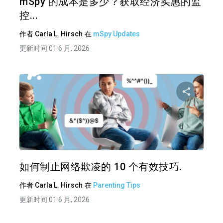
mSpy 的成本是多少？获取经济实惠的监
控...
作者
Carla L. Hirsch
在
mSpy Updates
更新时间 01 6 月, 2026
分享
推特
在 F
如何制止网络欺凌的 10 个有效技巧.
作者
Carla L. Hirsch
在
Parenting Tips
更新时间 01 6 月, 2026