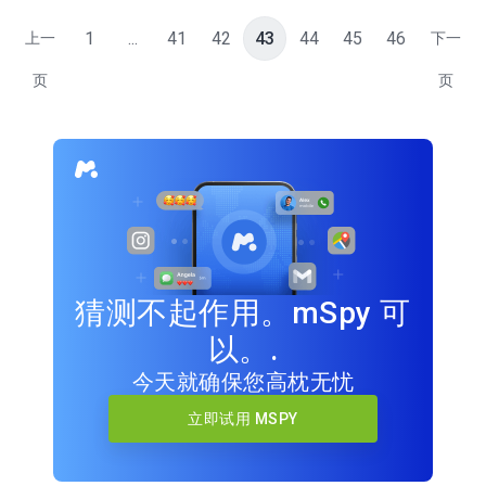
1
...
41
42
43
44
45
46
上一
下一
页
页
猜测不起作用。mSpy 可
以。.
今天就确保您高枕无忧
立即试用 MSPY