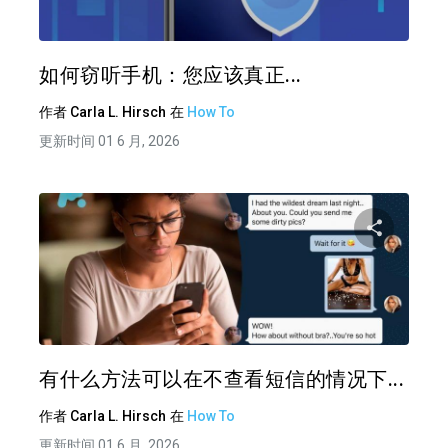
推特
在 F
如何窃听手机：您应该真正...
作者
Carla L. Hirsch
在
How To
更新时间 01 6 月, 2026
分享
推特
在 F
有什么方法可以在不查看短信的情况下...
作者
Carla L. Hirsch
在
How To
更新时间 01 6 月, 2026