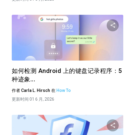
分享
推特
在 F
如何检测 Android 上的键盘记录程序：5
种迹象...
作者
Carla L. Hirsch
在
How To
更新时间 01 6 月, 2026