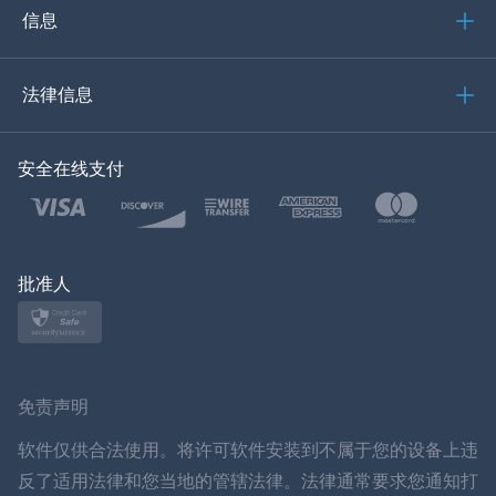
意大利语
信息
العربية
法律信息
한국의
安全在线支付
土耳其语
波兰文
日本
批准人
挪威语
瑞典
免责声明
ภาษาไทย
软件仅供合法使用。将许可软件安装到不属于您的设备上违
反了适用法律和您当地的管辖法律。法律通常要求您通知打
简体中文