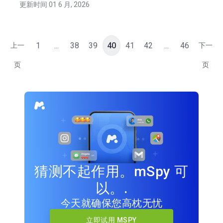
更新时间 01 6 月, 2026
1
...
38
39
40
41
42
...
46
上一
下一
页
页
猜测不起作用。mSpy 可
以。.
今天就确保您高枕无忧
立即试用 MSPY