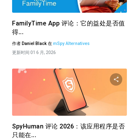
推特
在 F
FamilyTime App 评论：它的益处是否值
得...
作者
Daniel Black
在
mSpy Alternatives
更新时间 01 6 月, 2026
分享
推特
在 F
SpyHuman 评论 2026：该应用程序是否
只能在...