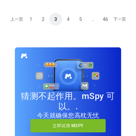
1
2
3
4
5
...
46
上一页
下一页
猜测不起作用。mSpy 可
以。.
今天就确保您高枕无忧
立即试用 MSPY