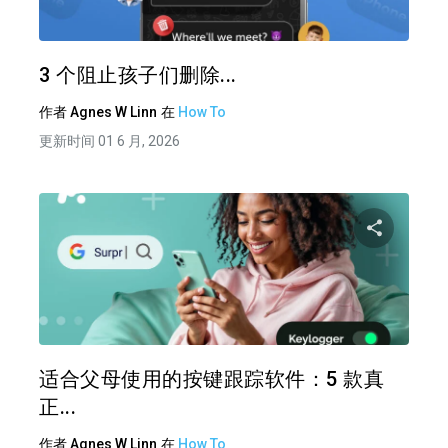
推特
在 F
3 个阻止孩子们删除...
作者
Agnes W Linn
在
How To
更新时间 01 6 月, 2026
分享
推特
在 F
适合父母使用的按键跟踪软件：5 款真
正...
作者
Agnes W Linn
在
How To