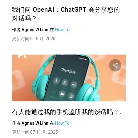
推特
在 F
我们问 OpenAI：ChatGPT 会分享您的
对话吗？
作者
Agnes W Linn
在
How To
更新时间 01 6 月, 2026
分享
推特
在 F
有人能通过我的手机监听我的谈话吗？.
作者
Agnes W Linn
在
How To
更新时间 07 11 月, 2025