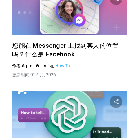
分享
推特
在 F
您能在 Messenger 上找到某人的位置
吗？什么是 Facebook...
作者
Agnes W Linn
在
How To
更新时间 01 6 月, 2026
分享