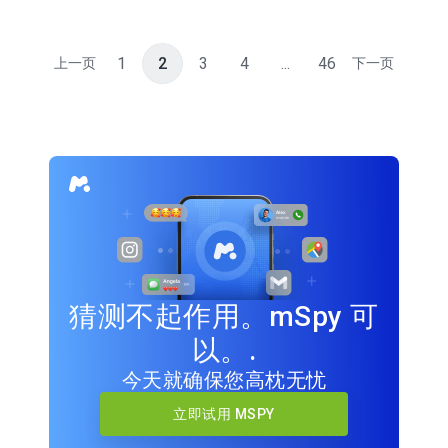
1
2
3
4
...
46
上一页
下一页
猜测不起作用。mSpy 可
以。.
今天就确保您高枕无忧
立即试用 MSPY