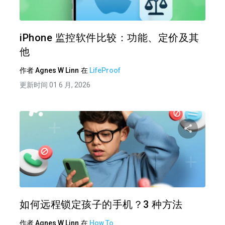
推特
在 F
iPhone 监控软件比较：功能、定价及其
他
作者
Agnes W Linn
在
LifeProof
更新时间 01 6 月, 2026
分享
推特
在 F
如何远程锁定孩子的手机？3 种方法
作者
Agnes W Linn
在
How To