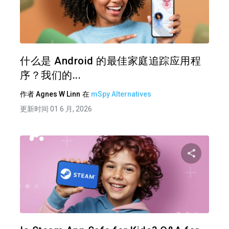
分享
推特
在 F
什么是 Android 的最佳家庭追踪应用程
序？我们的...
作者
Agnes W Linn
在
mSpy Alternatives
更新时间 01 6 月, 2026
分享
推特
在 F