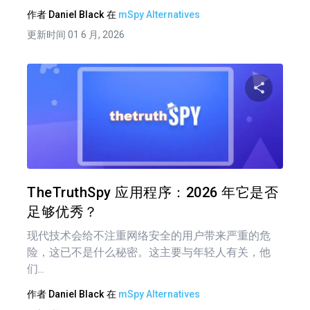
作者
Daniel Black
在
mSpy Alternatives
更新时间 01 6 月, 2026
文
章
分享
导
航
推特
在 F
TheTruthSpy 应用程序：2026 年它是否
足够优秀？
现代技术会给不注重网络安全的用户带来严重的危
险，这已不是什么秘密。这主要与年轻人有关，他
们...
作者
Daniel Black
在
mSpy Alternatives