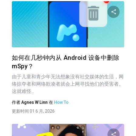
分享
推特
在 F
如何在几秒钟内从 Android 设备中删除
mSpy？
由于儿童和青少年无法想象没有社交媒体的生活，网
络掠夺者和网络欺凌者就会上网寻找他们的受害者。
这就难怪...
作者
Agnes W Linn
在
How To
更新时间 01 6 月, 2026