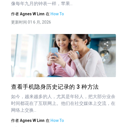
像每年九月的钟表一样，苹果...
作者
Agnes W Linn
在
How To
更新时间 01 6 月, 2026
分享
推特
在 F
查看手机隐身历史记录的 3 种方法
如今，越来越多的人，尤其是年轻人，把大部分业余
时间都花在了互联网上。他们在社交媒体上交流，在
网络上交换...
作者
Agnes W Linn
在
How To