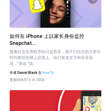
分享
推特
在 F
如何在 iPhone 上以家长身份监控
Snapchat...
随着社交应用程序的日益普及，孩子们往往把大部分
时间都花在网上交流上。他们发送文字和语音信
息，"喜欢 "或...
作者
Daniel Black
在
How To
更新时间 01 6 月, 2026
文
章
分享