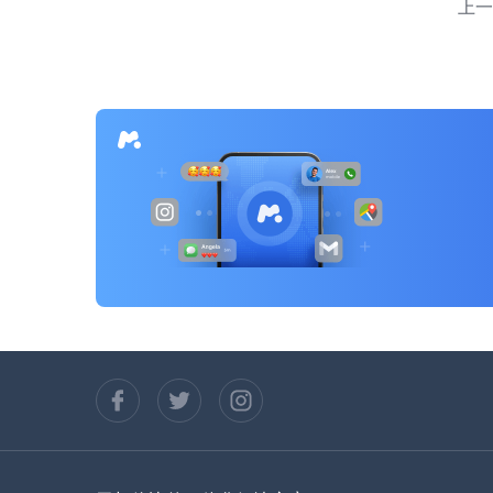
上一
导
航