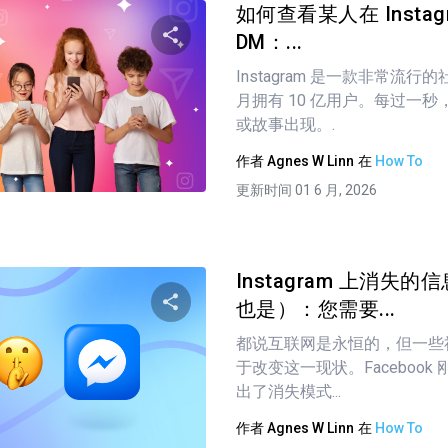
如何查看某人在 Instag
DM：...
Instagram 是一款非常流
分享这篇文章
月拥有 10 亿用户。每过一
或故事出现。.
作者
Agnes W Linn
在
How To
推特
在 Facebook 上
复制链接
更新时间 01 6 月, 2026
Instagram 上消失的信
也是）：您需要...
都说互联网是永恒的，但一些
分享这篇文章
于改变这一现状。Facebook 刚
出了消失模式...
作者
Agnes W Linn
在
How To
推特
在 Facebook 上
复制链接