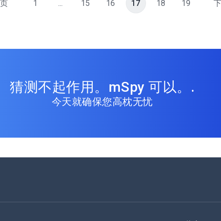
页
1
...
15
16
17
18
19
猜测不起作用。mSpy 可以。.
今天就确保您高枕无忧