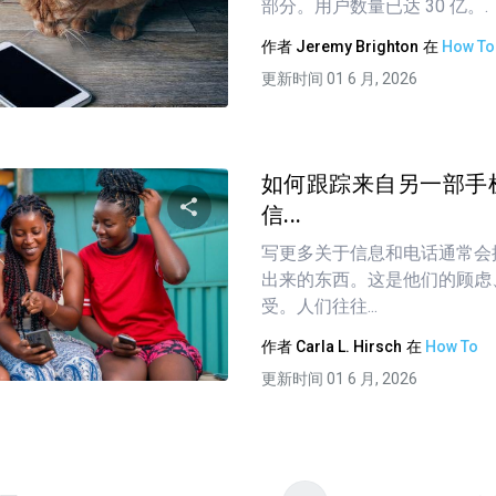
部分。用户数量已达 30 亿。.
作者
Jeremy Brighton
在
How To
更新时间 01 6 月, 2026
推特
在 Facebook 上
复制链接
如何跟踪来自另一部手
信...
写更多关于信息和电话通常会
分享这篇文章
出来的东西。这是他们的顾虑
受。人们往往...
作者
Carla L. Hirsch
在
How To
推特
在 Facebook 上
复制链接
更新时间 01 6 月, 2026