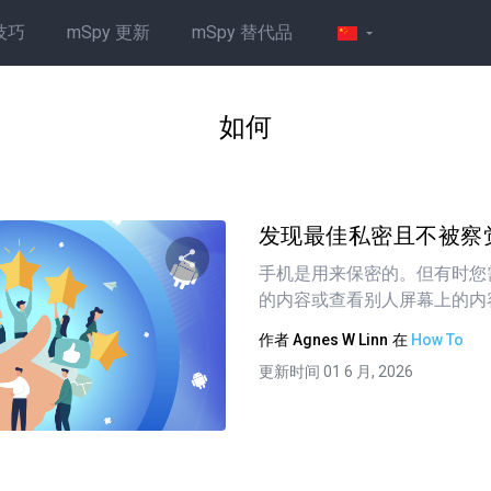
技巧
mSpy 更新
mSpy 替代品
如何
发现最佳私密且不被察
手机是用来保密的。但有时您
的内容或查看别人屏幕上的内容..
分享这篇文章
作者
Agnes W Linn
在
How To
更新时间 01 6 月, 2026
推特
在 Facebook 上
复制链接