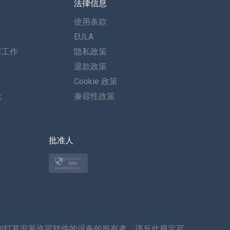
法律信息
西班牙语
使用条款
德语
EULA
何工作
隐私政策
葡萄牙语
退款政策
意大利语
Cookie 政策
论
兼容性政策
العربية
한국의
批准人
土耳其语
波兰文
日本
知打算安装许可软件的设备的所有者。违反此规定可
挪威语