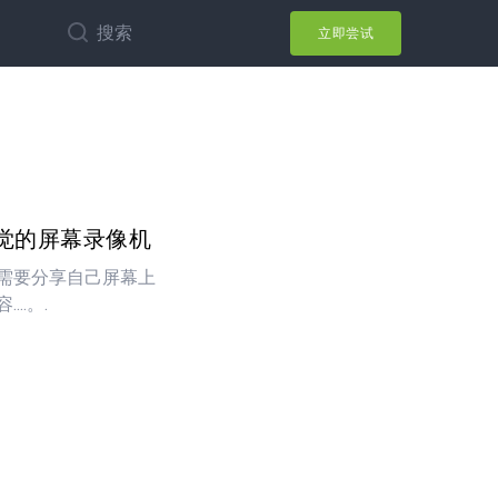
搜索
立即尝试
觉的屏幕录像机
需要分享自己屏幕上
..。.