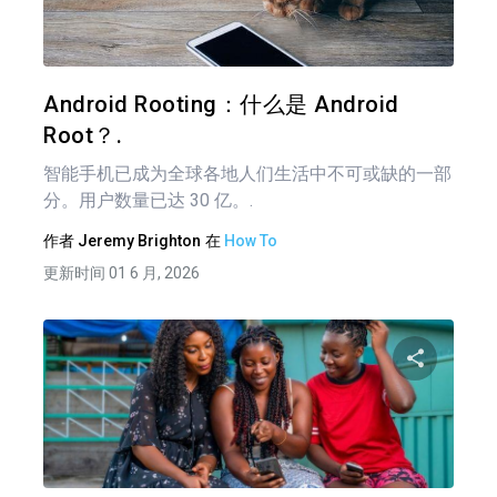
推特
在 F
Android Rooting：什么是 Android
Root？.
智能手机已成为全球各地人们生活中不可或缺的一部
分。用户数量已达 30 亿。.
作者
Jeremy Brighton
在
How To
更新时间 01 6 月, 2026
文
章
分享
导
航