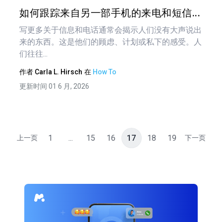
推特
在 F
如何跟踪来自另一部手机的来电和短信...
写更多关于信息和电话通常会揭示人们没有大声说出
来的东西。这是他们的顾虑、计划或私下的感受。人
们往往...
作者
Carla L. Hirsch
在
How To
更新时间 01 6 月, 2026
1
...
15
16
17
18
19
上一页
下一页