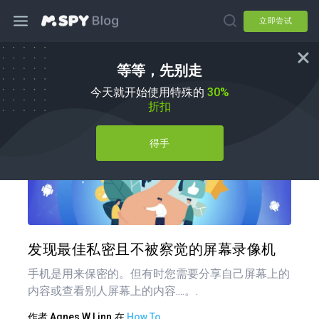
立即尝试
等等，先别走
如何
今天就开始使用特殊的
30%
折扣
得手
分享
推特
在 F
发现最佳私密且不被察觉的屏幕录像机
手机是用来保密的。但有时您需要分享自己屏幕上的
内容或查看别人屏幕上的内容....。.
作者
Agnes W Linn
在
How To