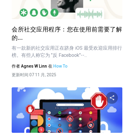
推特
在 F
会所社交应用程序：您在使用前需要了解
的...
有一款新的社交应用正在跻身 iOS 最受欢迎应用排行
榜。有些人称它为 "反 Facebook"--...
作者
Agnes W Linn
在
How To
更新时间 07 11 月, 2025
文
章
分享
导
航