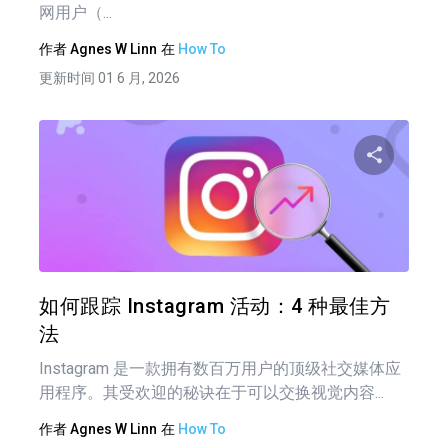
网用户（...
作者
Agnes W Linn
在
How To
更新时间 01 6 月, 2026
分享
推特
在 F
如何跟踪 Instagram 活动：4 种最佳方
法
Instagram 是一款拥有数百万用户的顶级社交媒体应
用程序。其受欢迎的秘诀在于可以交换视觉内容...
作者
Agnes W Linn
在
How To