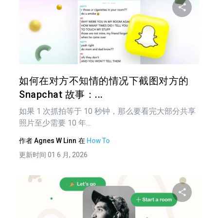
分享
推特
在 F
如何在对方不知情的情况下截图对方的
Snapchat 故事：...
如果 1 次抓拍等于 10 秒钟，那么要看完大部分共享
照片至少需要 10 年...
作者
Agnes W Linn
在
How To
更新时间 01 6 月, 2026
分享