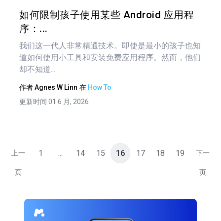
推特
在 F
如何限制孩子使用某些 Android 应用程
序：...
我们这一代人非常精通技术。即使是最小的孩子也知
道如何使用小工具和安装免费应用程序。然而，他们
却不知道...
作者
Agnes W Linn
在
How To
更新时间 01 6 月, 2026
1
...
14
15
16
17
18
19
上一
下一
页
页