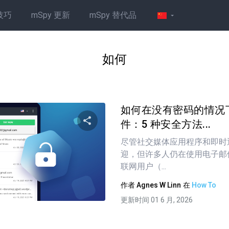
技巧
mSpy 更新
mSpy 替代品
如何
如何在没有密码的情况
件：5 种安全方法...
尽管社交媒体应用程序和即时
分享这篇文章
迎，但许多人仍在使用电子邮
联网用户（...
作者
Agnes W Linn
在
How To
推特
在 Facebook 上
复制链接
更新时间 01 6 月, 2026