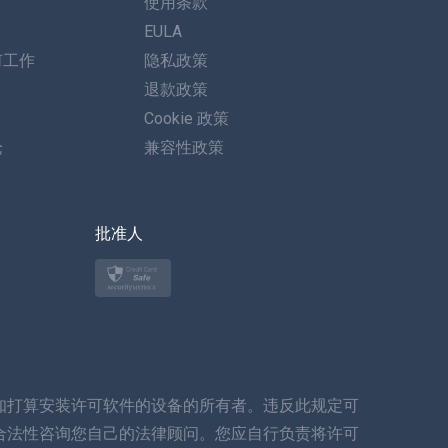
使用条款
德语
EULA
何工作
隐私政策
葡萄牙语
退款政策
意大利语
Cookie 政策
论
兼容性政策
العربية
한국의
批准人
土耳其语
波兰文
日本
知打算安装许可软件的设备的所有者。违反此规定可
挪威语
合法性咨询您自己的法律顾问。您应自行负责将许可