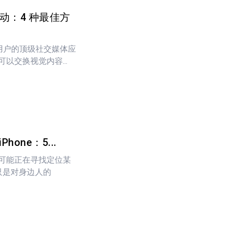
 活动：4 种最佳方
百万用户的顶级社交媒体应
以交换视觉内容...
one：5...
可能正在寻找定位某
你只是对身边人的