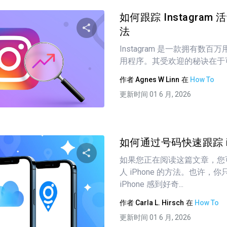
如何跟踪 Instagram
法
Instagram 是一款拥有数
分享这篇文章
用程序。其受欢迎的秘诀在于可
作者
Agnes W Linn
在
How To
更新时间 01 6 月, 2026
推特
在 Facebook 上
复制链接
如何通过号码快速跟踪 iPh
如果您正在阅读这篇文章，您
人 iPhone 的方法。也许，
分享这篇文章
iPhone 感到好奇...
作者
Carla L. Hirsch
在
How To
更新时间 01 6 月, 2026
推特
在 Facebook 上
复制链接