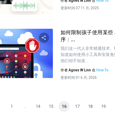
作者
Agnes W Linn
在
How To
更新时间 07 11 月, 2025
推特
在 Facebook 上
复制链接
如何限制孩子使用某些 An
序：...
我们这一代人非常精通技术。
分享这篇文章
知道如何使用小工具和安装免
他们却不知道...
作者
Agnes W Linn
在
How To
推特
在 Facebook 上
复制链接
更新时间 01 6 月, 2026
1
...
14
15
16
17
18
19