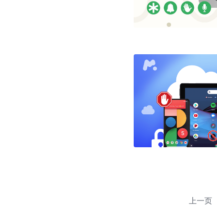
文
章
上一页
导