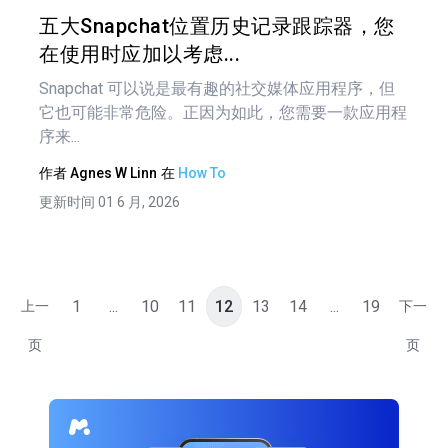
推特
在 F
五大Snapchat位置历史记录跟踪器，您
在使用时应加以考虑...
Snapchat 可以说是最有趣的社交媒体应用程序，但
它也可能非常危险。正因为如此，您需要一款应用程
序来...
作者
Agnes W Linn
在
How To
更新时间 01 6 月, 2026
1
...
10
11
12
13
14
...
19
上一
下一
页
页