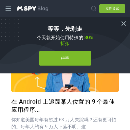
立即尝试
等等，先别走
如何
今天就开始使用特殊的
30%
折扣
得手
分享
推特
在 F
在 Android 上追踪某人位置的 9 个最佳
应用程序...
你知道美国每年有超过 63 万人失踪吗？还有更可怕
的。每年大约有 9 万人下落不明。这...