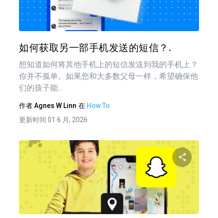
推特
在 F
如何获取另一部手机发送的短信？.
想知道如何将其他手机上的短信发送到我的手机上？
你并不孤单。如果您和大多数父母一样，希望确保他
们的孩子能...
作者
Agnes W Linn
在
How To
更新时间 01 6 月, 2026
文
章
分享
导
航