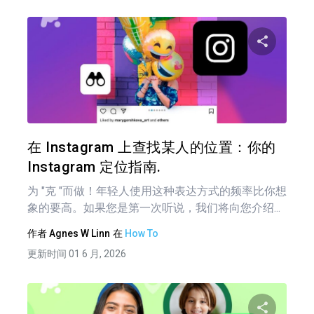
分享
推特
在 F
在 Instagram 上查找某人的位置：你的
Instagram 定位指南.
为 "克 "而做！年轻人使用这种表达方式的频率比你想
象的要高。如果您是第一次听说，我们将向您介绍...
作者
Agnes W Linn
在
How To
更新时间 01 6 月, 2026