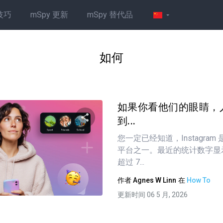
技巧
mSpy 更新
mSpy 替代品
如何
如果你看他们的眼睛，
到...
您一定已经知道，Instagra
分享这篇文章
平台之一。最近的统计数字显示，I
超过 7...
作者
Agnes W Linn
在
How To
推特
在 Facebook 上
复制链接
更新时间 06 5 月, 2026