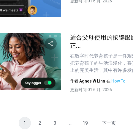
更新时间 01 6 月, 2026
推特
在 Facebook 上
复制链接
适合父母使用的按键跟踪
正...
在数字时代养育孩子是一件艰
分享这篇文章
把养育孩子的生活浪漫化，将其描绘
上的完美生活，其中有许多发自
作者
Agnes W Linn
在
How To
推特
在 Facebook 上
复制链接
更新时间 01 6 月, 2026
1
2
3
...
19
下一页