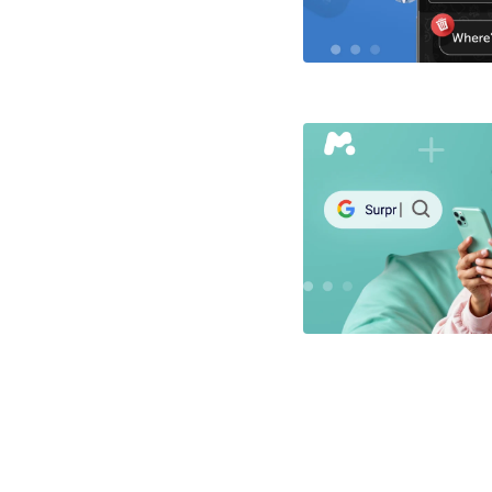
文
章
导