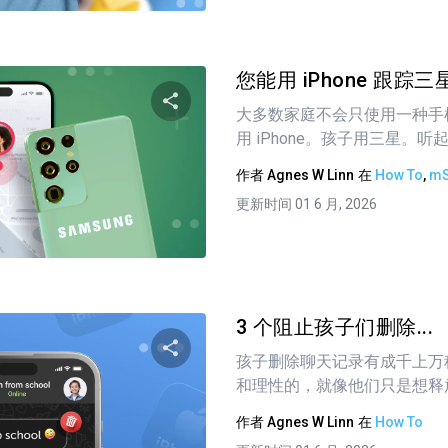
您能用 iPhone 跟踪
大多数家庭不会只使用一种手
用 iPhone。孩子用三星。听起
分享这篇文章
作者
Agnes W Linn
在
How To
,
mS
更新时间 01 6 月, 2026
推特
在 Facebook 上
复制链接
3 个阻止孩子们删除...
孩子删除聊天记录有成千上万
和理性的，就像他们只是想释放.
分享这篇文章
作者
Agnes W Linn
在
How To