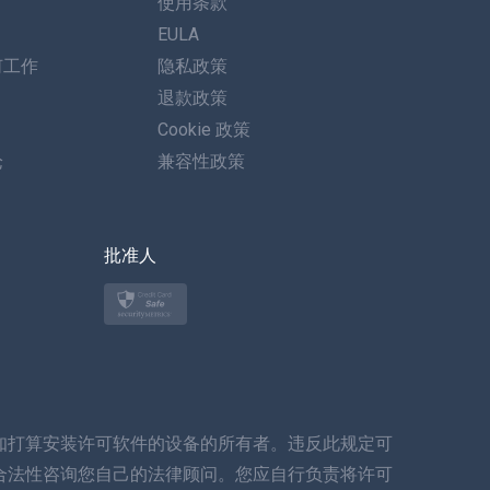
使用条款
德语
EULA
何工作
隐私政策
葡萄牙语
退款政策
意大利语
Cookie 政策
论
兼容性政策
العربية
한국의
批准人
土耳其语
波兰文
日本
知打算安装许可软件的设备的所有者。违反此规定可
挪威语
合法性咨询您自己的法律顾问。您应自行负责将许可