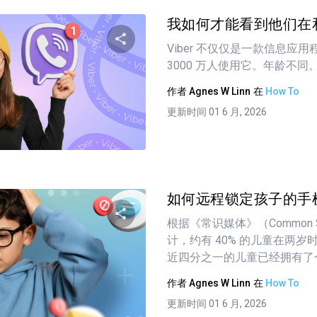
我如何才能看到他们在和
Viber 不仅仅是一款信息应
3000 万人使用它。年龄不同。
分享这篇文章
作者
Agnes W Linn
在
How To
更新时间 01 6 月, 2026
推特
在 Facebook 上
复制链接
如何远程锁定孩子的手机
根据《常识媒体》（Common Se
计，约有 40% 的儿童在两
分享这篇文章
近四分之一的儿童已经拥有了个人手
作者
Agnes W Linn
在
How To
更新时间 01 6 月, 2026
推特
在 Facebook 上
复制链接