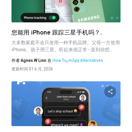
分享
推特
在 F
您能用 iPhone 跟踪三星手机吗？.
大多数家庭不会只使用一种手机品牌。父母一方使用
iPhone。孩子用三星。听起来很正常--直到你想...
作者
Agnes W Linn
在
How To
,
mSpy Alternatives
更新时间 01 6 月, 2026
分享
推特
在 F