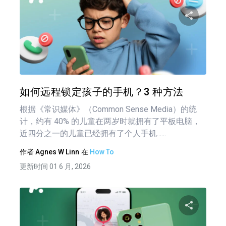
分享
推特
在 F
如何远程锁定孩子的手机？3 种方法
根据《常识媒体》（Common Sense Media）的统
计，约有 40% 的儿童在两岁时就拥有了平板电脑，
近四分之一的儿童已经拥有了个人手机......
作者
Agnes W Linn
在
How To
更新时间 01 6 月, 2026