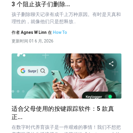
3 个阻止孩子们删除...
孩子删除聊天记录有成千上万种原因。有时是天真和
理性的，就像他们只是想释放...
作者
Agnes W Linn
在
How To
更新时间 01 6 月, 2026
文
章
分享
导
航
推特
在 F
适合父母使用的按键跟踪软件：5 款真
正...
在数字时代养育孩子是一件艰难的事情！我们不想把