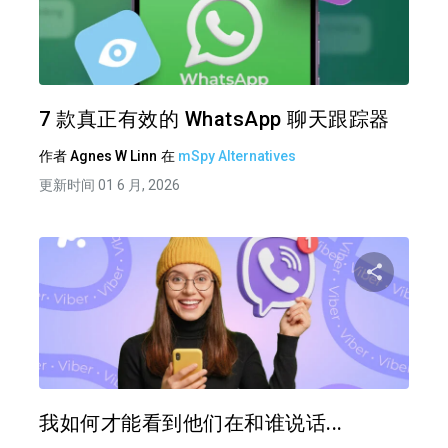
分享
推特
在 F
7 款真正有效的 WhatsApp 聊天跟踪器
作者
Agnes W Linn
在
mSpy Alternatives
更新时间 01 6 月, 2026
分享
推特
在 F
我如何才能看到他们在和谁说话...