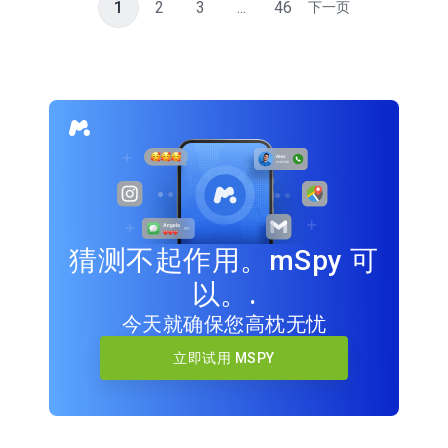
1
2
3
...
46
下一页
猜测不起作用。mSpy 可
以。.
今天就确保您高枕无忧
立即试用 MSPY