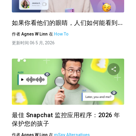
推特
在 F
如果你看他们的眼睛，人们如何能看到...
作者
Agnes W Linn
在
How To
更新时间 06 5 月, 2026
分享
推特
在 F
最佳 Snapchat 监控应用程序：2026 年
保护您的孩子
作者
Agnes W Linn
在
mSpy Alternatives