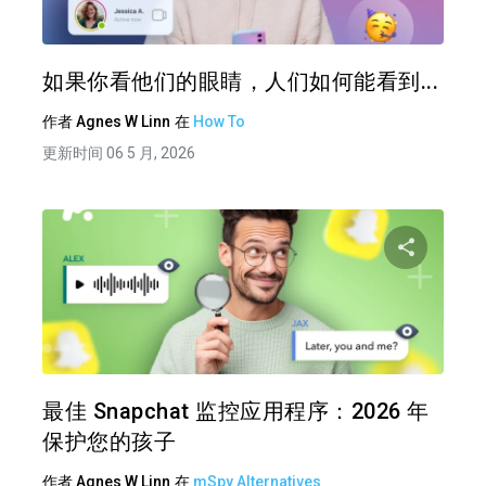
推特
在 F
如果你看他们的眼睛，人们如何能看到...
作者
Agnes W Linn
在
How To
更新时间 06 5 月, 2026
分享
推特
在 F
最佳 Snapchat 监控应用程序：2026 年
保护您的孩子
作者
Agnes W Linn
在
mSpy Alternatives