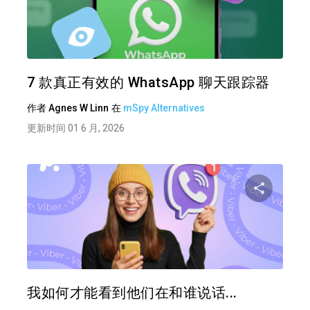
分享
推特
在 F
7 款真正有效的 WhatsApp 聊天跟踪器
作者
Agnes W Linn
在
mSpy Alternatives
更新时间 01 6 月, 2026
分享
推特
在 F
我如何才能看到他们在和谁说话...