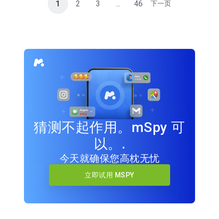
1
2
3
...
46
下一页
猜测不起作用。mSpy 可
以。.
今天就确保您高枕无忧
立即试用 MSPY