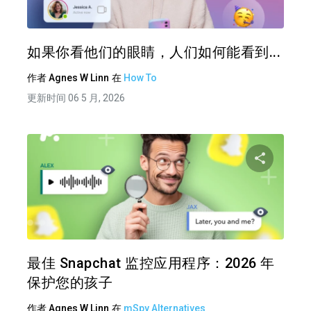
推特
在 F
如果你看他们的眼睛，人们如何能看到...
作者
Agnes W Linn
在
How To
更新时间 06 5 月, 2026
分享
推特
在 F
最佳 Snapchat 监控应用程序：2026 年
保护您的孩子
作者
Agnes W Linn
在
mSpy Alternatives