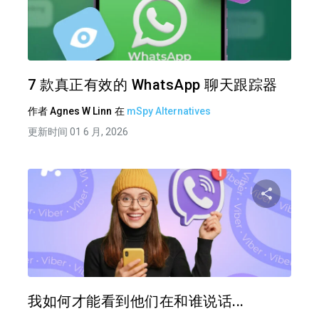
分享
推特
在 F
7 款真正有效的 WhatsApp 聊天跟踪器
作者
Agnes W Linn
在
mSpy Alternatives
更新时间 01 6 月, 2026
分享
推特
在 F
我如何才能看到他们在和谁说话...