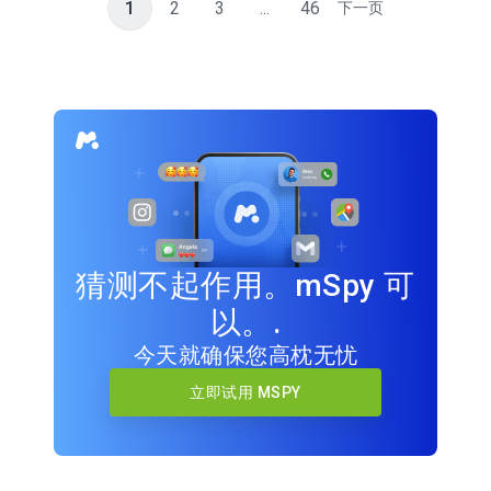
1
2
3
...
46
下一页
猜测不起作用。mSpy 可
以。.
今天就确保您高枕无忧
立即试用 MSPY