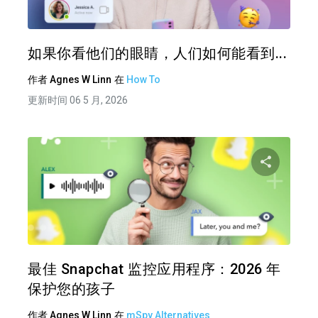
推特
在 F
如果你看他们的眼睛，人们如何能看到...
作者
Agnes W Linn
在
How To
更新时间 06 5 月, 2026
分享
推特
在 F
最佳 Snapchat 监控应用程序：2026 年
保护您的孩子
作者
Agnes W Linn
在
mSpy Alternatives