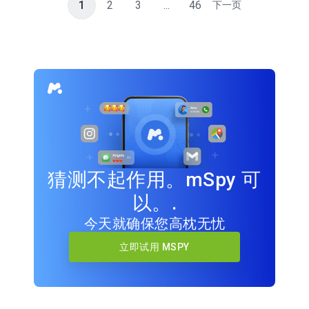
1
2
3
...
46
下一页
猜测不起作用。mSpy 可
以。.
今天就确保您高枕无忧
立即试用 MSPY