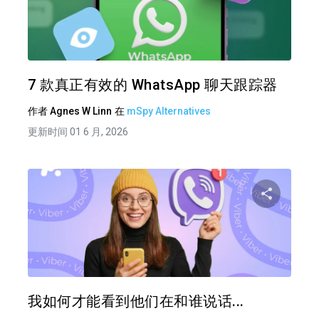
分享
推特
在 F
7 款真正有效的 WhatsApp 聊天跟踪器
作者
Agnes W Linn
在
mSpy Alternatives
更新时间 01 6 月, 2026
分享
推特
在 F
我如何才能看到他们在和谁说话...