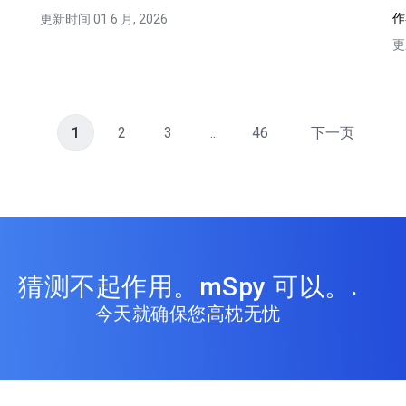
更新时间 01 6 月, 2026
更
1
2
3
...
46
下一页
猜测不起作用。mSpy 可以。.
今天就确保您高枕无忧