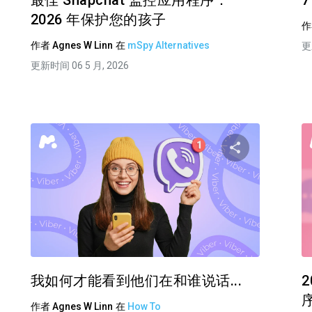
最佳 Snapchat 监控应用程序：
2026 年保护您的孩子
作者
Agnes W Linn
在
mSpy Alternatives
更
更新时间 06 5 月, 2026
分享这篇文章
分享这
在 Facebook 上
推特
在 Facebo
复制链接
我如何才能看到他们在和谁说话...
作者
Agnes W Linn
在
How To