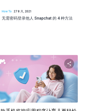
How To
27 8 月, 2021
无需密码登录他人 Snapchat 的 4 种方法
篇文章
分享这篇文章
ok 上
推特
在 Facebook 上
复制链接
复