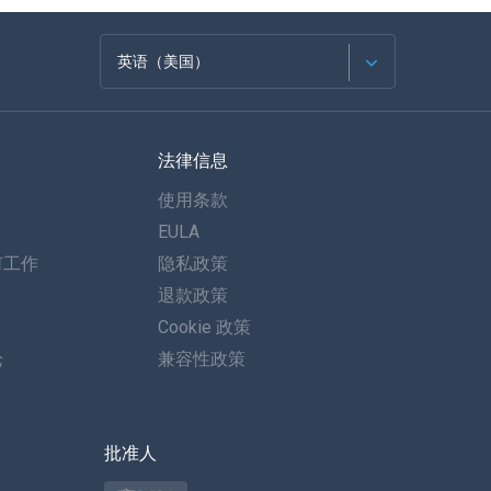
英语（美国）
法语
法律信息
西班牙语
使用条款
德语
EULA
何工作
隐私政策
葡萄牙语
退款政策
意大利语
Cookie 政策
论
兼容性政策
العربية
한국의
批准人
土耳其语