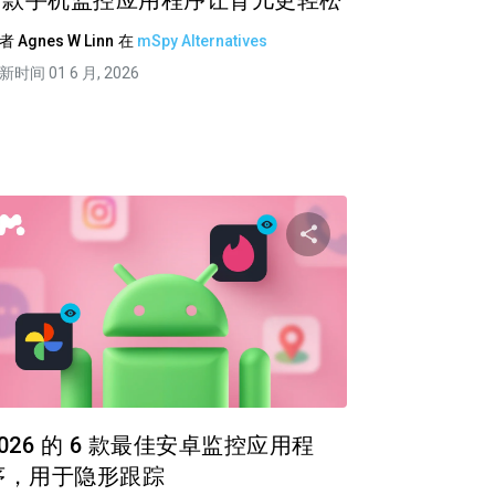
7 款手机监控应用程序让育儿更轻松
作者
Agnes W Linn
在
mSpy Alternatives
新时间 01 6 月, 2026
篇文章
分享这篇文章
ok 上
推特
在 Facebook 上
复制链接
复
2026 的 6 款最佳安卓监控应用程
序，用于隐形跟踪